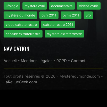
ufologie
mystère ovni
documentaire
vidéos ovnis
mystère du monde
ovni 2011
ovnis 2011
ufo
video extraterrestre
extraterrestre 2011
capture extraterrestre
mystere extraterrestre
NAVIGATION
Accueil
-
Mentions Légales
-
RGPD
-
Contact
Tout droits réservés © 2026 - Mysteredumonde.com -
LaRevueGeek.com