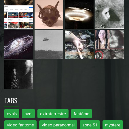
TAGS
ovnis
ovni
extraterrestre
fantôme
video fantome
video paranormal
zone 51
mystere