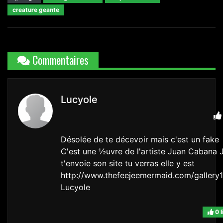
creature geante
Commentaires
Lucyole
Désolée de te décevoir mais c'est un fake
C'est une ½uvre de l'artiste Juan Cabana 
t'envoie son site tu verras elle y est
http://www.thefeejeemermaid.com/gallery1
Lucyole
0 l