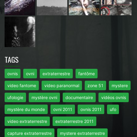
TAGS
ovnis
ovni
extraterrestre
fantôme
video fantome
video paranormal
zone 51
mystere
ufologie
mystère ovni
documentaire
vidéos ovnis
mystère du monde
ovni 2011
ovnis 2011
ufo
video extraterrestre
extraterrestre 2011
capture extraterrestre
mystere extraterrestre