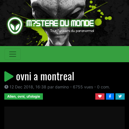
ovni a montreal
12 Dec 2018, 16:38 par damino - 6755 vues - 0 com.
Alien, ovni, ufologie