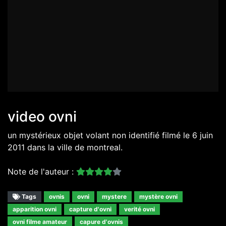
video ovni
un mystérieux objet volant non identifié filmé le 6 juin
2011 dans la ville de montreal.
Note de l'auteur :
Tags
ovnis
ovni
mystere
mystère ovni
apparition ovni
capture d'ovni
verité ovni
ovni filme amateur
capure d'ovnis