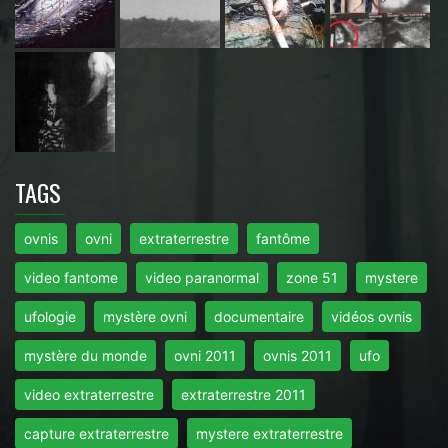
TAGS
ovnis
ovni
extraterrestre
fantôme
video fantome
video paranormal
zone 51
mystere
ufologie
mystère ovni
documentaire
vidéos ovnis
mystère du monde
ovni 2011
ovnis 2011
ufo
video extraterrestre
extraterrestre 2011
capture extraterrestre
mystere extraterrestre