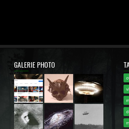
GALERIE PHOTO
T
o
i
v
m
d
m