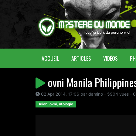
(CURRENT)
ACCUEIL
ARTICLES
VIDÉOS
PH
ovni Manila Philippine
02 Apr 2014, 17:06 par damino - 5904 vues - 0
Alien, ovni, ufologie