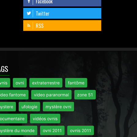
Facebook
Twitter
RSS
AGS
vnis
ovni
extraterrestre
fantôme
ideo fantome
video paranormal
zone 51
ystere
ufologie
mystère ovni
ocumentaire
vidéos ovnis
ystère du monde
ovni 2011
ovnis 2011