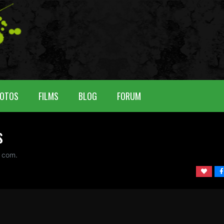
OTOS
FILMS
BLOG
FORUM
s
 com.