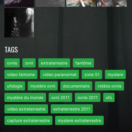
TAGS
ovnis
ovni
extraterrestre
fantôme
video fantome
video paranormal
zone 51
mystere
ufologie
mystère ovni
documentaire
vidéos ovnis
mystère du monde
ovni 2011
ovnis 2011
ufo
video extraterrestre
extraterrestre 2011
capture extraterrestre
mystere extraterrestre