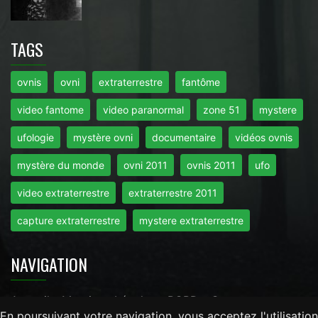
TAGS
ovnis
ovni
extraterrestre
fantôme
video fantome
video paranormal
zone 51
mystere
ufologie
mystère ovni
documentaire
vidéos ovnis
mystère du monde
ovni 2011
ovnis 2011
ufo
video extraterrestre
extraterrestre 2011
capture extraterrestre
mystere extraterrestre
NAVIGATION
Accueil
-
Mentions Légales
-
RGPD
-
Contact
En poursuivant votre navigation, vous acceptez l'utilisation