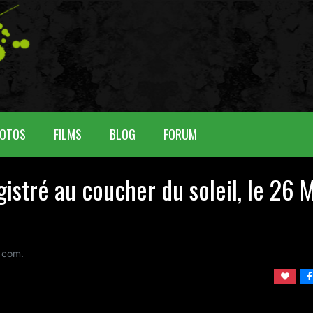
OTOS
FILMS
BLOG
FORUM
istré au coucher du soleil, le 26 
 com.