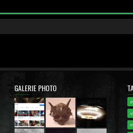
GALERIE PHOTO
T
o
i
v
m