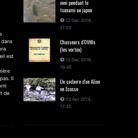
ovni pendant le
tsunami au japon
12 Dec 2018,
17:52
e
r dans
Chasseurs d'OVNIs
era
(les vortex)
il est
12 Dec 2018,
16:45
mière
pas. Il
Un cadavre d'un Alien
vni
en Ecosse
nt de
02 Apr 2014,
17:45