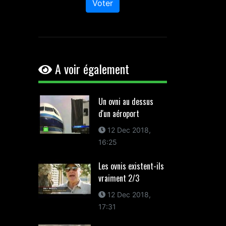
Voter
A voir également
Un ovni au dessus
d'un aéroport
12 Dec 2018,
16:25
Les ovnis existent-ils
vraiment 2/3
12 Dec 2018,
17:31