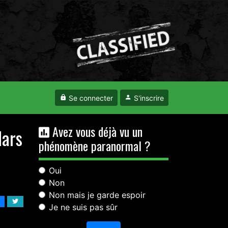
Se connecter
S'inscrire
Avez vous déjà vu un
Mars
phénomène paranormal ?
Oui
Non
Non mais je garde espoir
Je ne suis pas sûr