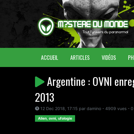
(CURRENT)
ACCUEIL
ARTICLES
VIDÉOS
PH
Argentine : OVNI enreg
2013
12 Dec 2018, 17:15 par damino - 4909 vues - 0
Alien, ovni, ufologie