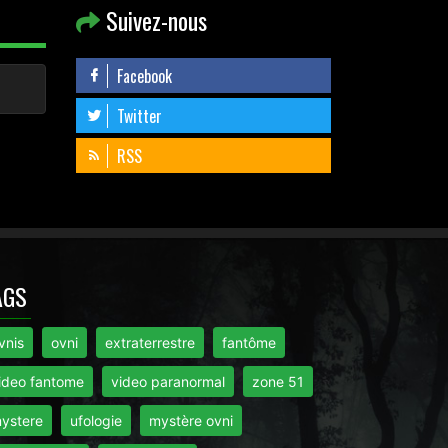
Suivez-nous
Facebook
Twitter
RSS
AGS
vnis
ovni
extraterrestre
fantôme
ideo fantome
video paranormal
zone 51
ystere
ufologie
mystère ovni