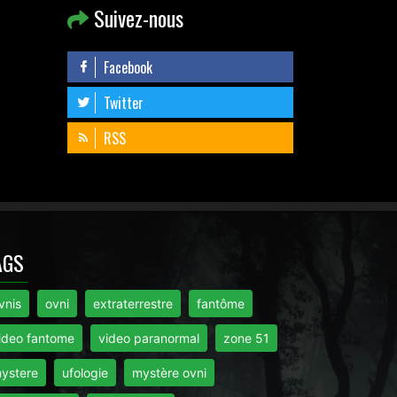
Suivez-nous
Facebook
Twitter
RSS
AGS
vnis
ovni
extraterrestre
fantôme
ideo fantome
video paranormal
zone 51
ystere
ufologie
mystère ovni