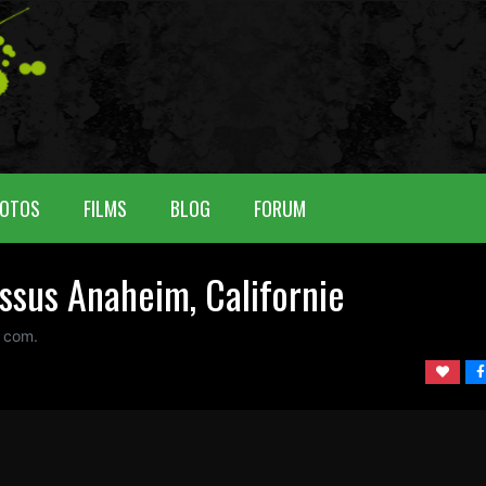
OTOS
FILMS
BLOG
FORUM
essus Anaheim, Californie
 com.