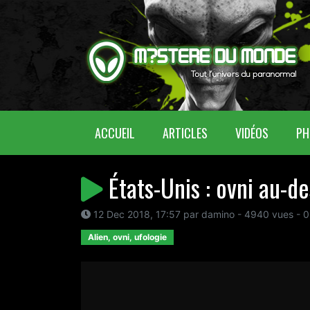
(CURRENT)
ACCUEIL
ARTICLES
VIDÉOS
PH
États-Unis : ovni au-d
12 Dec 2018, 17:57 par damino - 4940 vues - 0
Alien, ovni, ufologie