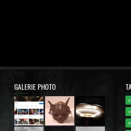
GALERIE PHOTO
T
o
i
v
m