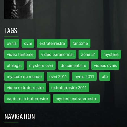
TAGS
ovnis
ovni
extraterrestre
fantôme
video fantome
video paranormal
zone 51
mystere
ufologie
mystère ovni
documentaire
vidéos ovnis
mystère du monde
ovni 2011
ovnis 2011
ufo
video extraterrestre
extraterrestre 2011
capture extraterrestre
mystere extraterrestre
NAVIGATION