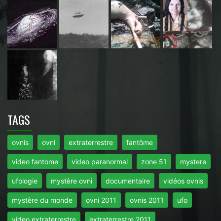
TAGS
ovnis
ovni
extraterrestre
fantôme
video fantome
video paranormal
zone 51
mystere
ufologie
mystère ovni
documentaire
vidéos ovnis
mystère du monde
ovni 2011
ovnis 2011
ufo
video extraterrestre
extraterrestre 2011