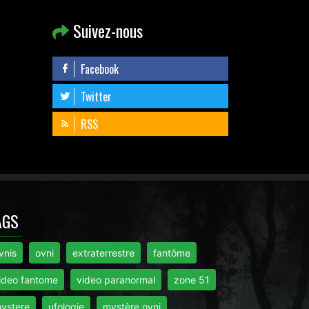
Suivez-nous
Facebook
Twitter
RSS
AGS
vnis
ovni
extraterrestre
fantôme
ideo fantome
video paranormal
zone 51
ystere
ufologie
mystère ovni