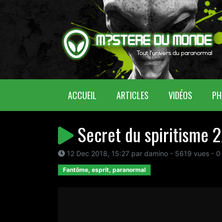
(CURRENT)
ACCUEIL
ARTICLES
VIDÉOS
PH
Secret du spiritisme 2
12 Dec 2018, 15:27 par damino - 5619 vues - 0
Fantôme, esprit, paranormal