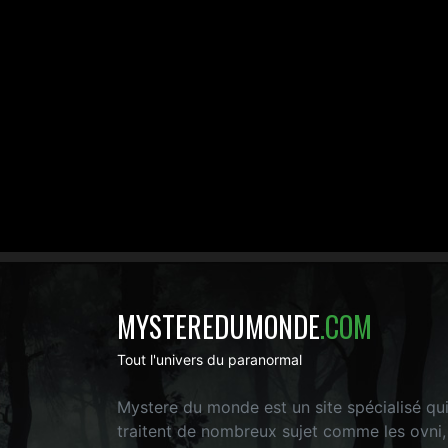
MYSTEREDUMONDE
.COM
Tout l'univers du paranormal
Mystere du monde est un site spécialisé qu
traitent de nombreux sujet comme les ovni,