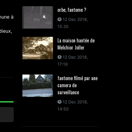
orbe, fantome ?
mune à
12 Dec 2018,
15:35
dieux,
La maison hantée de
Melchior Joller
12 Dec 2018,
17:19
fantome filmé par une
camera de
surveillance
12 Dec 2018,
14:50