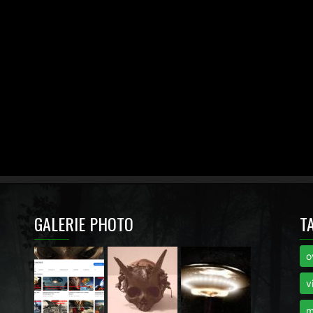
GALERIE PHOTO
T
o
i
v
m