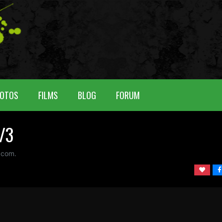
OTOS
FILMS
BLOG
FORUM
/3
 com.