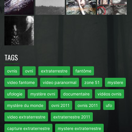
TAGS
ovnis
ovni
extraterrestre
fantôme
video fantome
video paranormal
zone 51
mystere
ufologie
mystère ovni
documentaire
vidéos ovnis
mystère du monde
ovni 2011
ovnis 2011
ufo
video extraterrestre
extraterrestre 2011
capture extraterrestre
mystere extraterrestre