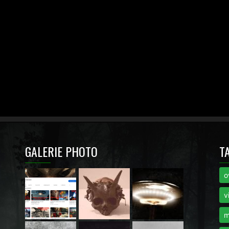
GALERIE PHOTO
T
o
i
v
m