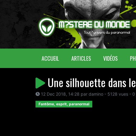
(CURRENT)
ACCUEIL
ARTICLES
VIDÉOS
PH
Une silhouette dans l
12 Dec 2018, 14:28 par damino - 5128 vues - 0
Fantôme, esprit, paranormal