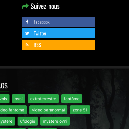
Suivez-nous
Facebook
Twitter
RSS
AGS
vnis
ovni
extraterrestre
fantôme
ideo fantome
video paranormal
zone 51
ystere
ufologie
mystère ovni