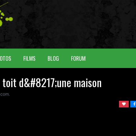
OTOS
FILMS
BLOG
FORUM
e toit d&#8217;une maison
 com.