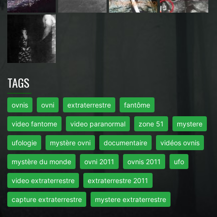
TAGS
ovnis
ovni
extraterrestre
fantôme
video fantome
video paranormal
zone 51
mystere
ufologie
mystère ovni
documentaire
vidéos ovnis
mystère du monde
ovni 2011
ovnis 2011
ufo
video extraterrestre
extraterrestre 2011
capture extraterrestre
mystere extraterrestre