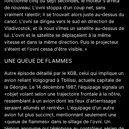
fonctionné cinq ou sept secondes, le moteur s'arrêta
de nouveau. L'ovni stoppa d'un coup net, sans
vraiment ralentir; il se trouvait alors juste au-dessus du
canot. L'ovni se dirigea vers le sud en direction de
Vladivostok, et là nous vîmes un satellite au-dessus de
lui. L'ovni et le satellite se déplaçaient à la même
vitesse et dans la même direction. Puis le projecteur
s'éteint et l'ovni cessa d'être visible. »
UNE QUEUE DE FLAMMES
Autre épisode détaillé par le KGB, celui qui implique un
avion reliant Volgograd à Tbilissi, actuelle capitale de
la Géorgie. Le 14 décembre 1987, l'équipage signala un
«objet volant selon une trajectoire frontale à la nôtre,
ressemblant à un avion dont les feux d'atterrissage
seraient allumés et rentrés». L'équipage d'un autre
avion fut plus succinct, mentionnant seulement une
«queue de flammes» dans le sillage de l'ovni. Un
témoin anonyme qui téléphona au contrôleur aérien de