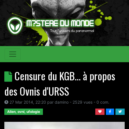
Censure du KGB... à propos
des Ovnis d'URSS
27 Mar 2014, 22:20
par
damino
- 2529 vues -
0
com.
Alien, ovni, ufologie