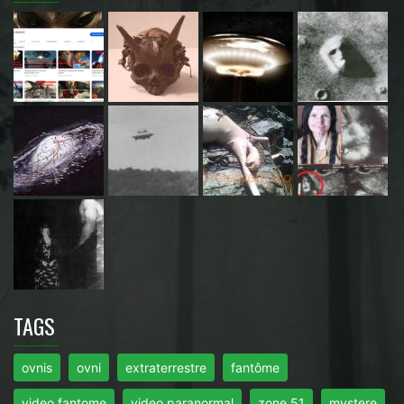
TAGS
ovnis
ovni
extraterrestre
fantôme
video fantome
video paranormal
zone 51
mystere