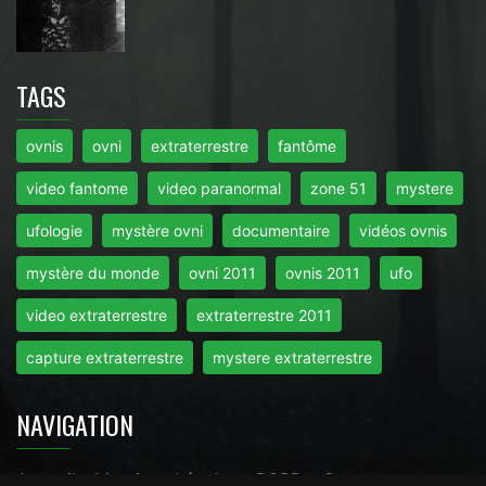
TAGS
ovnis
ovni
extraterrestre
fantôme
video fantome
video paranormal
zone 51
mystere
ufologie
mystère ovni
documentaire
vidéos ovnis
mystère du monde
ovni 2011
ovnis 2011
ufo
video extraterrestre
extraterrestre 2011
capture extraterrestre
mystere extraterrestre
NAVIGATION
Accueil
-
Mentions Légales
-
RGPD
-
Contact