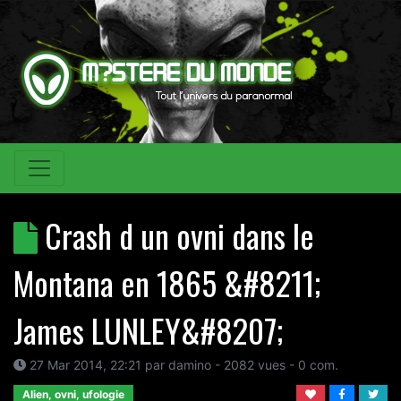
Crash d un ovni dans le
Montana en 1865 &#8211;
James LUNLEY&#8207;
27 Mar 2014, 22:21
par
damino
- 2082 vues -
0
com.
Alien, ovni, ufologie