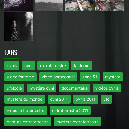
TAGS
ovnis
ovni
extraterrestre
fantôme
video fantome
video paranormal
zone 51
mystere
ufologie
mystère ovni
documentaire
vidéos ovnis
mystère du monde
ovni 2011
ovnis 2011
ufo
video extraterrestre
extraterrestre 2011
capture extraterrestre
mystere extraterrestre