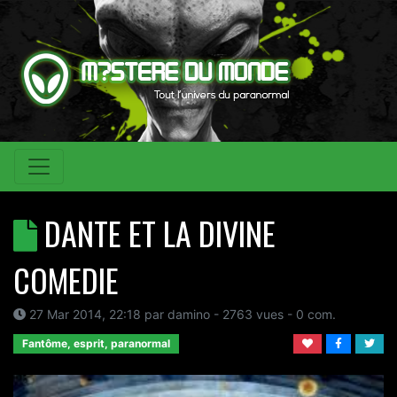
DANTE ET LA DIVINE
COMEDIE
27 Mar 2014, 22:18
par
damino
- 2763 vues -
0
com.
Fantôme, esprit, paranormal