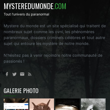
MYSTEREDUMONDE
.COM
Tout l'univers du paranormal
Mystere du monde est un site spécialisé qui traitent de
nombreux sujet comme les ovni, les phénomères
paranormaux, dossiers criminels célèbres et tout autre
sujet qui entoure les mystère de notre monde.
N'hésitez pas à venir rejoindre notre communauté de
passionés !
GALERIE PHOTO