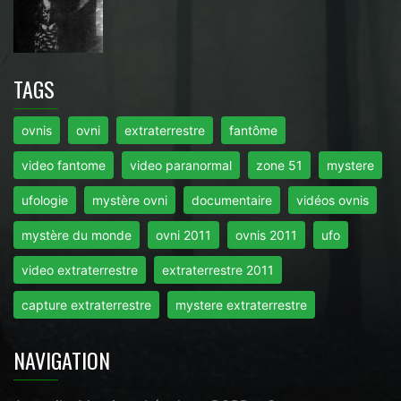
TAGS
ovnis
ovni
extraterrestre
fantôme
video fantome
video paranormal
zone 51
mystere
ufologie
mystère ovni
documentaire
vidéos ovnis
mystère du monde
ovni 2011
ovnis 2011
ufo
video extraterrestre
extraterrestre 2011
capture extraterrestre
mystere extraterrestre
NAVIGATION