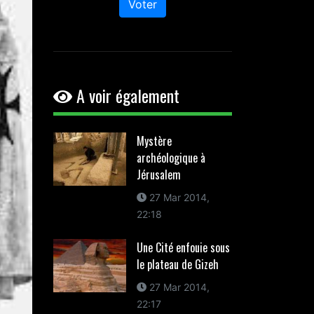
Voter
A voir également
Mystère
archéologique à
Jérusalem
27 Mar 2014,
22:18
Une Cité enfouie sous
le plateau de Gizeh
27 Mar 2014,
22:17