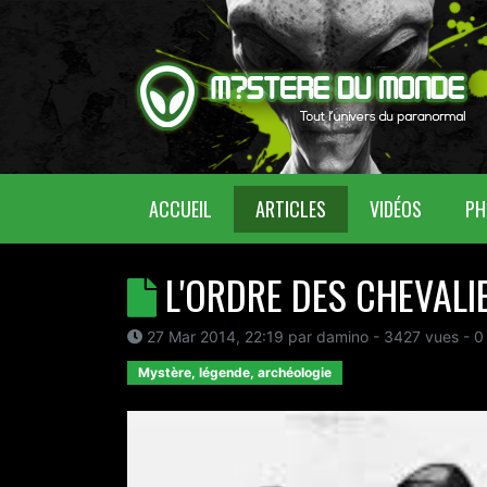
(CURRENT)
ACCUEIL
ARTICLES
VIDÉOS
PH
L'ORDRE DES CHEVALI
27 Mar 2014, 22:19
par
damino
- 3427 vues -
0
Mystère, légende, archéologie