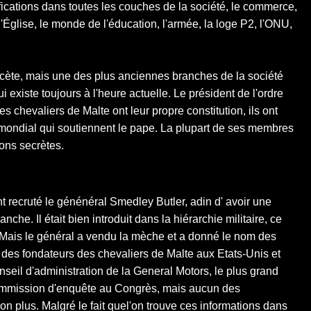
fications dans toutes les couches de la société, le commerce,
 l'Église, le monde de l'éducation, l'armée, la loge P2, l'ONU,
ecète, mais une des plus anciennes branches de la société
 existe toujours à l'heure actuelle. Le président de l'ordre
es chevaliers de Malte ont leur propre constitution, ils ont
mondial qui soutiennent le pape. La plupart de ses membres
ons secrètes.
t recruté le génénéral Smedley Butler, adin d' avoir une
nche. Il était bien introduit dans la hiérarchie militaire, ce
 Mais le général a vendu la mèche et a donné le nom des
n des fondateurs des chevaliers de Malte aux Etats-Unis et
conseil d'administration de la General Motors, le plus grand
commission d'enquête au Congrès, mais aucun des
n plus. Malgré le fait quel'on trouve ces informations dans