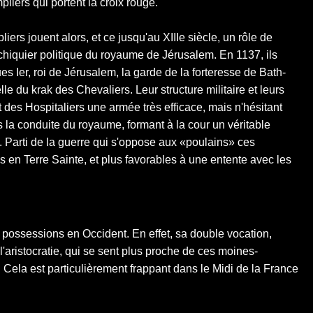
pliers qui portent la croix rouge.
liers jouent alors, et ce jusqu'au XIIIe siècle, un rôle de
échiquier politique du royaume de Jérusalem. En 1137, ils
s Ier, roi de Jérusalem, la garde de la forteresse de Bath-
lle du krak des Chevaliers. Leur structure militaire et leurs
it des Hospitaliers une armée très efficace, mais n'hésitant
s la conduite du royaume, formant à la cour un véritable
». Parti de la guerre qui s'oppose aux «poulains» ces
s en Terre Sainte, et plus favorables à une entente avec les
s possessions en Occident. En effet, sa double vocation,
e l'aristocratie, qui se sent plus proche de ces moines-
. Cela est particulièrement frappant dans le Midi de la France