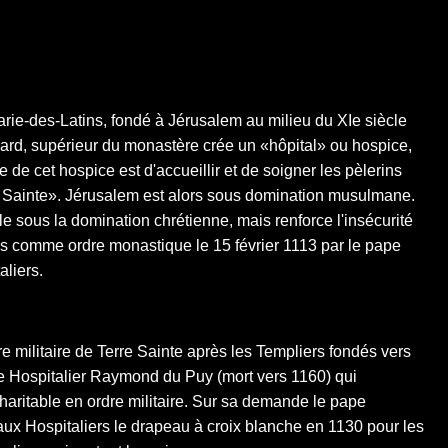
arie-des-Latins, fondé à Jérusalem au milieu du XIe siècle
ard, supérieur du monastère crée un «hôpital» ou hospice,
 de cet hospice est d'accueillir et de soigner les pèlerins
e Sainte». Jérusalem est alors sous domination musulmane.
le sous la domination chrétienne, mais renforce l'insécurité
nus comme ordre monastique le 15 février 1113 par le pape
aliers.
re militaire de Terre Sainte après les Templiers fondés vers
re Hospitalier Raymond du Puy (mort vers 1160) qui
charitable en ordre militaire. Sur sa demande le pape
e aux Hospitaliers le drapeau à croix blanche en 1130 pour les