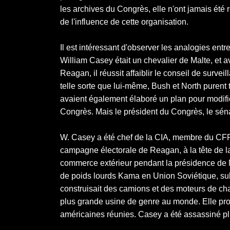
les archives du Congrès, elle n'ont jamais été r
de l'influence de cette organisation.
Il est intéressant d'observer les analogies ent
William Casey était un chevalier de Malte, et
Reagan, il réussit affaiblir le conseil de surve
telle sorte que lui-même, Bush et North purent tra
avaient également élaboré un plan pour modifier
Congrès. Mais le président du Congrès, le sénat
W. Casey a été chef de la CIA, membre du CFR et
campagne électorale de Reagan, à la tête de l
commerce extérieur pendant la présidence de 
de poids lourds Kama en Union Soviétique, sub
construisait des camions et des moteurs de char
plus grande usine de genre au monde. Elle prod
américaines réunies. Casey a été assassiné plu