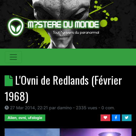
L'Ovni de Redlands (Février
1968)
27 Mar 2014, 22:21
par
damino
- 2335 vues -
0
com.
Alien, ovni, ufologie