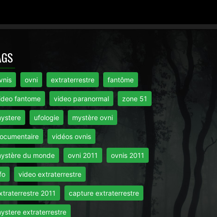
AGS
vnis
ovni
extraterrestre
fantôme
ideo fantome
video paranormal
zone 51
ystere
ufologie
mystère ovni
ocumentaire
vidéos ovnis
ystère du monde
ovni 2011
ovnis 2011
fo
video extraterrestre
xtraterrestre 2011
capture extraterrestre
ystere extraterrestre