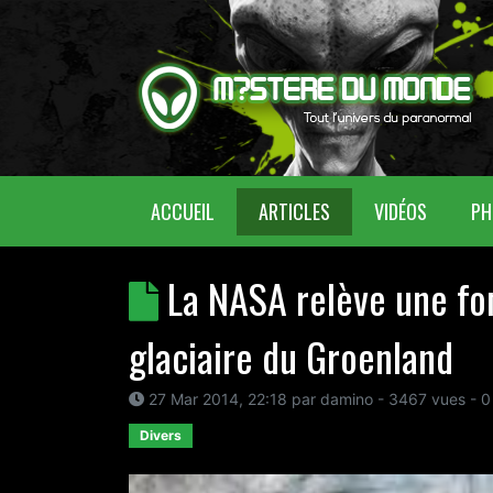
(CURRENT)
ACCUEIL
ARTICLES
VIDÉOS
PH
La NASA relève une fon
glaciaire du Groenland
27 Mar 2014, 22:18
par
damino
- 3467 vues -
0
Divers