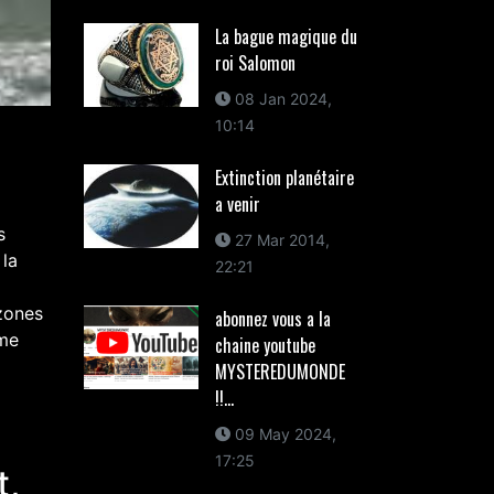
La bague magique du
roi Salomon
08 Jan 2024,
10:14
Extinction planétaire
a venir
27 Mar 2014,
22:21
 zones
abonnez vous a la
ême
chaine youtube
MYSTEREDUMONDE
!!...
09 May 2024,
17:25
t,