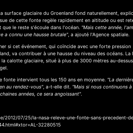
la surface glaciaire du Groenland fond naturellement, expli
ssue de cette fonte regèle rapidement en altitude ou est re
t que le reste s'écoule dans l'océan.
"Mais cette année, l'a
ace a connu une hausse brutale"
, a ajouté l'Agence spatiale.
er si cet événement, qui coïncide avec une forte pression
nland, va
contribuer
à une hausse du niveau des océans. La
 la calotte glaciaire, situé à plus de 3000 mètres au-dessu
gel.
de fonte intervient tous les 150 ans en moyenne.
"La dernièr
ien au rendez-
vous
"
, a-t-elle dit.
"Mais si nous continuons à
chaines années, ce sera angoissant"
.
cle/2012/07/25/la-nasa-releve-une-fonte-sans-precedent-de
244.html#xtor=AL-32280515