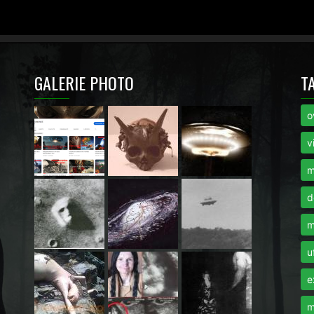
GALERIE PHOTO
T
o
i
v
m
d
m
u
e
m