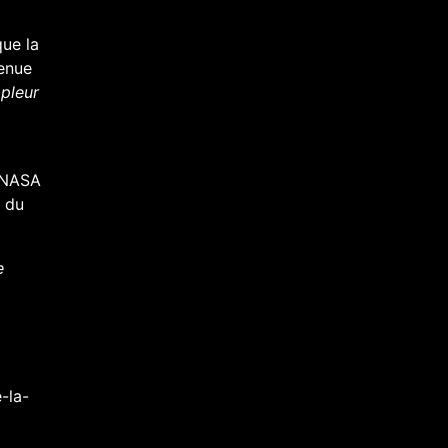
que la
tenue
mpleur
 NASA
s du
e
-la-