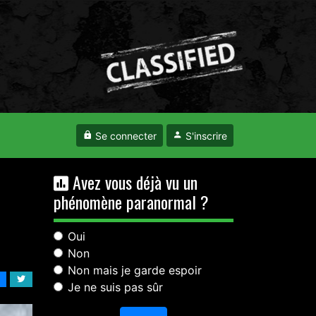
Se connecter
S'inscrire
Avez vous déjà vu un
phénomène paranormal ?
Oui
Non
Non mais je garde espoir
Je ne suis pas sûr