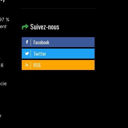
 97 %
Suivez-nous
ment
Facebook
Twitter
e
RSS
 8
cie