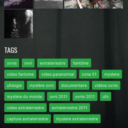
TAGS
ovnis
ovni
extraterrestre
fantôme
video fantome
video paranormal
zone 51
mystere
ufologie
mystère ovni
documentaire
vidéos ovnis
mystère du monde
ovni 2011
ovnis 2011
ufo
video extraterrestre
extraterrestre 2011
capture extraterrestre
mystere extraterrestre