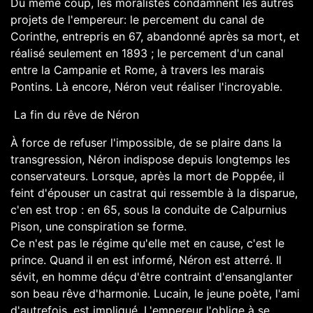
Du même coup, les moralistes condamnent les autres
projets de l'empereur: le percement du canal de
Corinthe, entrepris en 67, abandonné après sa mort, et
réalisé seulement en 1893 ; le percement d'un canal
entre la Campanie et Rome, à travers les marais
Pontins. Là encore, Néron veut réaliser l'incroyable.
La fin du rêve de Néron
À force de refuser l'impossible, de se plaire dans la
transgression, Néron indispose depuis longtemps les
conservateurs. Lorsque, après la mort de Poppée, il
feint d'épouser un castrat qui ressemble à la disparue,
c'en est trop : en 65, sous la conduite de Calpurnius
Pison, une conspiration se forme.
Ce n'est pas le régime qu'elle met en cause, c'est le
prince. Quand il en est informé, Néron est atterré. Il
sévit, en homme déçu d'être contraint d'ensanglanter
son beau rêve d'harmonie. Lucain, le jeune poète, l'ami
d'autrefois, est impliqué. L'empereur l'oblige à se