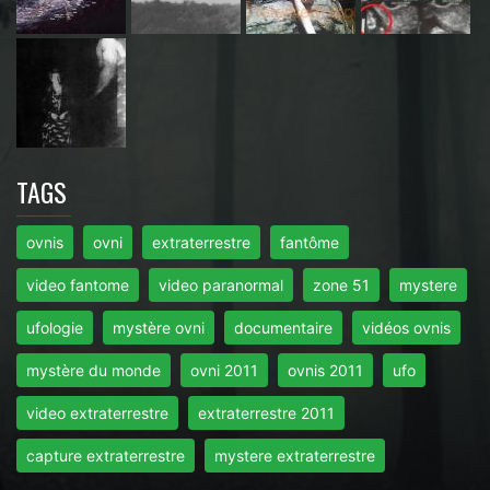
TAGS
ovnis
ovni
extraterrestre
fantôme
video fantome
video paranormal
zone 51
mystere
ufologie
mystère ovni
documentaire
vidéos ovnis
mystère du monde
ovni 2011
ovnis 2011
ufo
video extraterrestre
extraterrestre 2011
capture extraterrestre
mystere extraterrestre