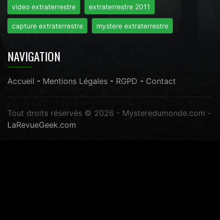
video extraterrestre
extraterrestre 2011
capture extraterrestre
mystere extraterrestre
NAVIGATION
Accueil
-
Mentions Légales
-
RGPD
-
Contact
Tout droits réservés © 2026 - Mysteredumonde.com -
LaRevueGeek.com