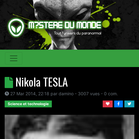
Nikola TESLA
27 Mar 2014, 22:18
par
damino
- 3007 vues -
0
com.
Science et technologie