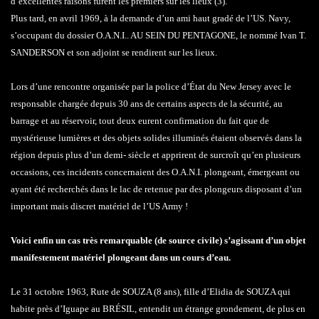
d’excellentes raisons furent les premiers sur les lieux (3).
Plus tard, en avril 1969, à la demande d’un ami haut gradé de l’US. Navy,
s’occupant du dossier O.A.N.I.. AU SEIN DU PENTAGONE, le nommé Ivan T.
SANDERSON et son adjoint se rendirent sur les lieux.
Lors d’une rencontre organisée par la police d’État du New Jersey avec le
responsable chargée depuis 30 ans de certains aspects de la sécurité, au
barrage et au réservoir, tout deux eurent confirmation du fait que de
mystérieuse lumières et des objets solides illuminés étaient observés dans la
région depuis plus d’un demi- siècle et apprirent de surcroît qu’en plusieurs
occasions, ces incidents concernaient des O.A.N.I. plongeant, émergeant ou
ayant été recherchés dans le lac de retenue par des plongeurs disposant d’un
important mais discret matériel de l’US Army !
Voici enfin un cas très remarquable (de source civile) s’agissant d’un objet
manifestement matériel plongeant dans un cours d’eau.
Le 31 octobre 1963, Rute de SOUZA (8 ans), fille d’Elidia de SOUZA qui
habite près d’Iguape au BRÉSIL, entendit un étrange grondement, de plus en