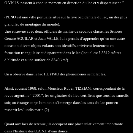
O.V.N.I.S. passent à chaque moment en direction du lac et y disparaissent ‘’.
(PUNO est une ville portuaire situé sur la rive occidentale du lac, un des plus
grand lac de montagne du monde).
Une entrevue avec deux officiers de marine de seconde classe, les Senores
Genaro AGUILAR et Juan VALLE, lui a permis d’apprendre qu’en une autre
occasion, divers objets volants non identifés arrivèrent lentement en
formation triangulaire et disparurent dans le lac (lequel est à 3812 mètres
d’altitude et a une surface de 8340 km²).
On a observé dans le lac HUYPAO des phénomènes semblables.
Ainsi, courant 1968, selon Monsieur Ruben TIZZIANI, correspondant de la
revue argentine ‘’2001’’, les originaires du lieu certifient que tous les samedis
soir, un étrange corps lumineux s’immerge dans les eaux du lac pour en
ressortir les lundis matin (2).
Quant aux lacs de retenue, ils occupent une place relativement importante
dans l’histoire des O.A.N.I. d’eau douce.