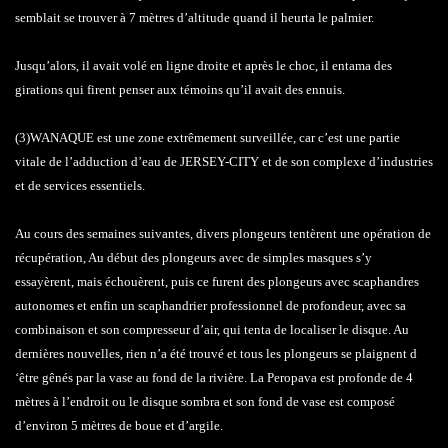
semblait se trouver à 7 mètres d’altitude quand il heurta le palmier.
Jusqu’alors, il avait volé en ligne droite et après le choc, il entama des
girations qui firent penser aux témoins qu’il avait des ennuis.
(3)WANAQUE est une zone extrêmement surveillée, car c’est une partie
vitale de l’adduction d’eau de JERSEY-CITY et de son complexe d’industries
et de services essentiels.
Au cours des semaines suivantes, divers plongeurs tentèrent une opération de
récupération, Au début des plongeurs avec de simples masques s’y
essayèrent, mais échouèrent, puis ce furent des plongeurs avec scaphandres
autonomes et enfin un scaphandrier professionnel de profondeur, avec sa
combinaison et son compresseur d’air, qui tenta de localiser le disque. Au
dernières nouvelles, rien n’a été trouvé et tous les plongeurs se plaignent d
‘être gênés par la vase au fond de la rivière. La Peropava est profonde de 4
mètres à l’endroit ou le disque sombra et son fond de vase est composé
d’environ 5 mètres de boue et d’argile.