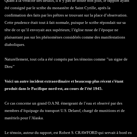
Quant à la véracité des détails, il n’y pas de doute non plus, le rapport ayant
été consigné par le scribe du monastère de Saint Cyrille, après la
confirmation des faits par les prêtres se trouvant sur la place d’observation.
Cette prudence était tout à fait normale, puisque le scribe répondait sur sa
tête de ce qu’il envoyait aux supérieurs; l’église russe de l’époque ne
plaisantant pas sur les phénomènes considérés comme des manifestations
diaboliques.
Naturellement, tout cela a été compris par les témoins comme ’’un signe de
Dieu’’
Voici un autre incident extraordinaire et beaucoup plus récent s’étant
produit dans le Pacifique nord-est, au cours de l’été 1945.
Ce cas concerne un grand O.A.NI. émergeant de l’eau et observé par des
membres d’équipage du transport U.S. Delarof, chargé de munitions et de
matériels pour l’Alaska.
Le témoin, auteur du rapport, est Robert S. CRAWFORD qui servait à bord en