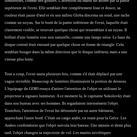
lumineuses, comme des gouttes. L'attention du marin fut attirée par la partie
supérieure de l'ovni. Elle semblait être complètement lisse et douce, sa
couleur était jaune d'œuf et en son milieu Globa discerna un rond, une tache
comme un noyau. Sur le bord de la partie inférieure de l'ovni, laquelle était
clairement visible, se trouvait quelque chose qui ressemblait à un tuyau. Il
brillait d'une lumière rose non naturelle, comme une lampe néon. Le haut du
disque central était entouré par quelque chose en forme de triangle. Cela
semblait bouger dans la même direction que le disque inférieur, mais a une
vitesse plus lente.
Tout a coup, l'ovni sauta plusieurs fois, comme s'il était déplacé par une
vague invisible. Beaucoup de lumières illuminaient la portion de dessous.
L'équipage du GORI essaya d'attirer l'attention de l'objet en utilisant le
projecteur a signaux lumineux. A ce moment la, le capitaine Sokolovky était
dans son bureau avec ses hommes. Ils regardaient intensément l'objet.
Toutefois, l'attention de l'ovni fut détournée par un autre bâtiment,
approchant l'autre bord. C'était un cargo arabe, en route pour la Grèce. Les
Arabes confirmèrent que l'objet survola leur bateau. Une minute et demi plus
tard, l'objet changea sa trajectoire de vol. Les marins soviétiques