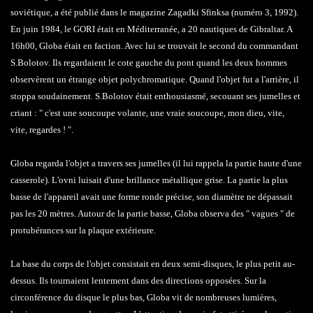
soviétique, a été publié dans le magazine Zagadki Sfinksa (numéro 3, 1992).
En juin 1984, le GORI était en Méditerranée, a 20 nautiques de Gibraltar. A
16h00, Globa était en faction. Avec lui se trouvait le second du commandant
S.Bolotov. Ils regardaient le cote gauche du pont quand les deux hommes
observèrent un étrange objet polychromatique. Quand l'objet fut a l'arrière, il
stoppa soudainement. S.Bolotov était enthousiasmé, secouant ses jumelles et
criant : " c'est une soucoupe volante, une vraie soucoupe, mon dieu, vite,
vite, regardes ! ".
Globa regarda l'objet a travers ses jumelles (il lui rappela la partie haute d'une
casserole). L'ovni luisait d'une brillance métallique grise. La partie la plus
basse de l'appareil avait une forme ronde précise, son diamètre ne dépassait
pas les 20 mètres. Autour de la partie basse, Globa observa des " vagues " de
protubérances sur la plaque extérieure.
La base du corps de l'objet consistait en deux semi-disques, le plus petit au-
dessus. Ils tournaient lentement dans des directions opposées. Sur la
circonférence du disque le plus bas, Globa vit de nombreuses lumières,