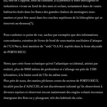
(6), rien ne s’oppose, bien au contraire, à la présence d’êtres intelligents et
industrieux vivant au fond de des mers et océans, notamment dans de vastes
habitacles forés dans les flancs des grandes chaînes de montagnes sous-
marines et peut être aussi dans les couches supérieurs de la lithosphère qui se
trouvent au-dessous(7).
Pour conforter ce point de vue, sachez par exemples que des informations
concordantes, extraites de livres de bord de sous-marins nucléaires d’attaque
de l’U.S Navy, font mention de ‘’nids’’ O.A.N.I. repérés dans la fosse abyssale
de PORTO RICO.
Noter, que cette fosse océanique qu'est l’atlantique occidental, atteint par
endroit, plus de 9000 mètres de profondeur et s’allonge sur près de 1500
kilomètres, à la limite nord de l’île du même nom.
Plus près de nous, des marins pêcheurs corses du secteur de PORTO RICO,
localité proche d’AJACCIO, m’ont discrètement informé qu’ils observèrent à
diverses reprises et observent encore maintenant des engins volants inconnus
émergeant des flots ou y plongeant, tels des habitués du coin.