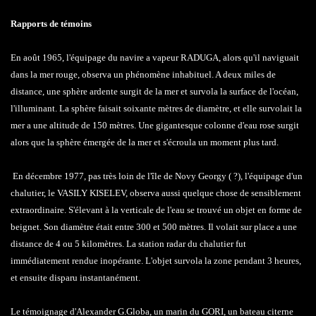
Rapports de témoins
En août 1965, l'équipage du navire a vapeur RADUGA, alors qu'il naviguait
dans la mer rouge, observa un phénomène inhabituel. A deux miles de
distance, une sphère ardente surgit de la mer et survola la surface de l'océan,
l'illuminant. La sphère faisait soixante mètres de diamètre, et elle survolait la
mer a une altitude de 150 mètres. Une gigantesque colonne d'eau rose surgit
alors que la sphère émergée de la mer et s'écroula un moment plus tard.
En décembre 1977, pas très loin de l'île de Novy Georgy ( ?), l'équipage d'un
chalutier, le VASILY KISELEV, observa aussi quelque chose de sensiblement
extraordinaire. S'élevant à la verticale de l'eau se trouvé un objet en forme de
beignet. Son diamètre était entre 300 et 500 mètres. Il volait sur place a une
distance de 4 ou 5 kilomètres. La station radar du chalutier fut
immédiatement rendue inopérante. L'objet survola la zone pendant 3 heures,
et ensuite disparu instantanément.
Le témoignage d'Alexander G.Globa, un marin du GORI, un bateau citerne