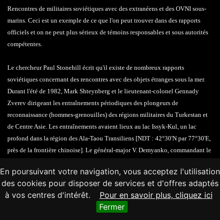
Rencontres de militaires soviétiques avec des extranéens et des OVNI sous-
marins. Ceci est un exemple de ce que l'on peut trouver dans des rapports
officiels et on ne peut plus sérieux de témoins responsables et sous autorités
compétentes.
Le chercheur Paul Stonehill écrit qu'il existe de nombreux rapports
soviétiques concernant des rencontres avec des objets étranges sous la mer.
Durant l'été de 1982, Mark Shteynberg et le lieutenant-colonel Gennady
Zverev dirigeant les entraînements périodiques des plongeurs de
reconnaissance (hommes-grenouilles) des régions militaires du Turkestan et
de Centre Asie. Les entraînements avaient lieux au lac Issyk-Kul, un lac
profond dans la région des Ala-Taou Transiliens [NDT : 42°30'N par 77°30'E,
près de la frontière chinoise]. Le général-major V. Demyanko, commandant le
Service des Plongeurs Militaires des Forces du Génie du Ministère de la
En poursuivant votre navigation, vous acceptez l'utilisation
Défense, rendit à des officiers une visite impromptue. Il venait les informer
des cookies pour disposer de services et d'offres adaptés
d'un événement extraordinaire qui s'était produit en Sibérie. Des hommes-
à vos centres d'intérêt.
Pour en savoir plus, cliquez ici
grenouilles avaient été confrontés à des nageurs sous-marins semblables à des
Fermer
hommes mais de grande taille (environ 3 mètres de haut) ! Ces nageurs,