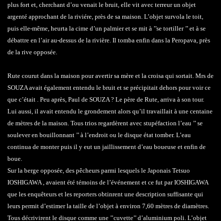
plus fort et, cherchant d’ou venait le bruit, elle vit avec terreur un objet
argenté approchant de la riviére, près de sa maison. L’objet survola le toit,
puis elle-même, heurta la cime d’un palmier et se mit à ’’se tortiller ’’ et à se
débattre en l’air au-dessus de la rivière. Il tomba enfin dans la Peropava, près
de la rive opposée.
Rute courut dans la maison pour avertir sa mère et la croisa qui sortait. Mrs de
SOUZA avait également entendu le bruit et se précipitait dehors pour voir ce
que c’était . Peu après, Paul de SOUZA ? Le père de Rute, arriva à son tour.
Lui aussi, il avait entendu le grondement alors qu’il travaillait à une centaine
de mètres de la maison. Tous trios regardèrent avec stupéfaction l’eau ’’ se
soulever en bouillonnant ’’ à l’endroit ou le disque état tomber. L’eau
continua de monter puis il y eut un jaillissement d’eau boueuse et enfin de
boue.
Sur la berge opposée, des pêcheurs parmi lesquels le Japonais Tetsuo
IOSHIGAWA , avaient été témoins de l’événement et ce fut par IOSHIGAWA
que les enquêteurs et les reporters obtinrent une description suffisante qui
leurs permit d’estimer la taille de l’objet à environ 7,60 mètres de diamètres.
Tous décrivirent le disque comme une ’’cuvette’’ d’aluminium poli. L’objet