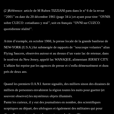
(2 )Référence: article de M Ruben TIZZIANI paru dans le n° 6 de la revue
‘’2001’’ en date du 20 décembre 1961 (page 34 à ) et ayant pour titre ‘’OVNIS
sobre CUZCO: cotiadiano y real’’, soit en français ‘’OVNI sur CUZCO:
quotidienne réalité’’.
A titre d’exemple, en octobre 1966, la presse locale de la grande banlieue de
NEW-YORK (U.S.A.) fut submergée de rapports de ‘’soucoupe volantes’’ alias
Flying Saucers, observées autour et au dessus d’un vaste lac de retenue, dans
le nord-est du New Jersey, appelé lac WANAQUE, alimentant JERSEY CITY.
L’affaire fut reprise par les agences de presse et s’enfla démesurément et dura
prés de deux ans.
Quand les premiers O.A.N.I. furent signalés, des milliers sinon des dizaines de
milliers de personnes envahirent la région toutes les nuits pour guetter (et
souvent observer) les mystérieux objets illuminés.
Parmi les curieux, il y eut des journalistes en nombre, des scientifiques
sceptiques au départ, des ufologues et également des militaires qui pour