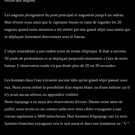
veiller aux requins.
Les nageurs plongeaient du pont principal et nageaient jusqu'à un radeau.
Huit d'entre nous ainsi que le capitaine étions en train de regarder les 20
nageurs quand notre attention a été attirée par une grand objet sous marin qui
se déplaçait lentement directement sous le bateau.
L'objet ressemblait a une ombre noire de forme elliptique. Il était a environ
50 pieds de profondeurs et se déplaçait perpendiculairement a l'axe de notre
bateau. L'observation totale n'a pas durée plus de 20 ou 30 secondes.
Les hommes dans l'eau n'avaient aucune idée qu'un grand objet passait sous
eux. Nous avons refusé la possibilité d'un requin blanc ou d'une baleine car il
n'y avait aucun aileron ou appendice visibles.
Notre équipage a eu aussi des observations d'ovnis. Durant notre mois de
juillet, nous avons eu un contact radar avec trois cibles voyageant a une
vitesse supérieure a 3000 miles/heure. Huit hommes d'équipage ont vu trois
lumières blanches voyageant vers le sud ouest et dans une formation en " V ".