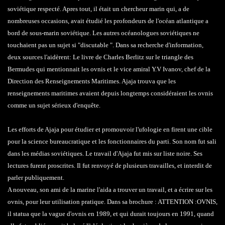
soviétique respecté. Apres tout, il était un chercheur marin qui, a de
nombreuses occasions, avait étudié les profondeurs de l'océan atlantique a
bord de sous-marin soviétique. Les autres océanologues soviétiques ne
touchaient pas un sujet si "discutable ". Dans sa recherche d'information,
deux sources l'aidèrent: Le livre de Charles Berlitz sur le triangle des
Bermudes qui mentionnait les ovnis et le vice amiral Y.V Ivanov, chef de la
Direction des Renseignements Maritimes. Ajaja trouva que les
renseignements maritimes avaient depuis longtemps considéraient les ovnis
comme un sujet sérieux d'enquête.
Les efforts de Ajaja pour étudier et promouvoir l'ufologie en firent une cible
pour la science bureaucratique et les fonctionnaires du parti. Son nom fut sali
dans les médias soviétiques. Le travail d'Ajaja fut mis sur liste noire. Ses
lectures furent proscrites. Il fut renvoyé de plusieurs travailles, et interdit de
parler publiquement.
A nouveau, son ami de la marine l'aida a trouver un travail, et a écrire sur les
ovnis, pour leur utilisation pratique. Dans sa brochure : ATTENTION :OVNIS,
il statua que la vague d'ovnis en 1989, et qui durait toujours en 1991, quand