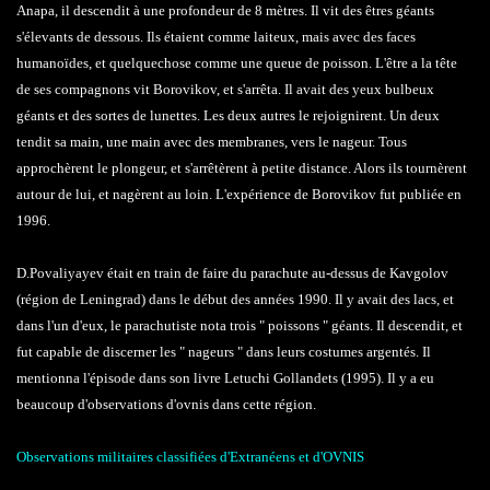
Anapa, il descendit à une profondeur de 8 mètres. Il vit des êtres géants
s'élevants de dessous. Ils étaient comme laiteux, mais avec des faces
humanoïdes, et quelquechose comme une queue de poisson. L'être a la tête
de ses compagnons vit Borovikov, et s'arrêta. Il avait des yeux bulbeux
géants et des sortes de lunettes. Les deux autres le rejoignirent. Un deux
tendit sa main, une main avec des membranes, vers le nageur. Tous
approchèrent le plongeur, et s'arrêtèrent à petite distance. Alors ils tournèrent
autour de lui, et nagèrent au loin. L'expérience de Borovikov fut publiée en
1996.
D.Povaliyayev était en train de faire du parachute au-dessus de Kavgolov
(région de Leningrad) dans le début des années 1990. Il y avait des lacs, et
dans l'un d'eux, le parachutiste nota trois " poissons " géants. Il descendit, et
fut capable de discerner les " nageurs " dans leurs costumes argentés. Il
mentionna l'épisode dans son livre Letuchi Gollandets (1995). Il y a eu
beaucoup d'observations d'ovnis dans cette région.
Observations militaires classifiées d'Extranéens et d'OVNIS