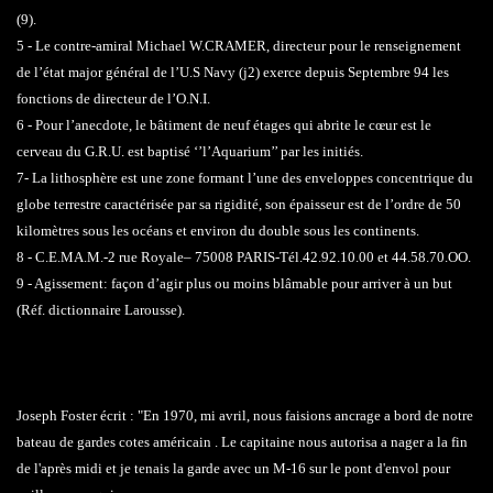
(9).
5 - Le contre-amiral Michael W.CRAMER, directeur pour le renseignement
de l’état major général de l’U.S Navy (j2) exerce depuis Septembre 94 les
fonctions de directeur de l’O.N.I.
6 - Pour l’anecdote, le bâtiment de neuf étages qui abrite le cœur est le
cerveau du G.R.U. est baptisé ‘’l’Aquarium’’ par les initiés.
7- La lithosphère est une zone formant l’une des enveloppes concentrique du
globe terrestre caractérisée par sa rigidité, son épaisseur est de l’ordre de 50
kilomètres sous les océans et environ du double sous les continents.
8 - C.E.MA.M.-2 rue Royale– 75008 PARIS-Tél.42.92.10.00 et 44.58.70.OO.
9 - Agissement: façon d’agir plus ou moins blâmable pour arriver à un but
(Réf. dictionnaire Larousse).
Ovni sous marin dans le sud du Vietnam
Joseph Foster écrit : "En 1970, mi avril, nous faisions ancrage a bord de notre
bateau de gardes cotes américain . Le capitaine nous autorisa a nager a la fin
de l'après midi et je tenais la garde avec un M-16 sur le pont d'envol pour