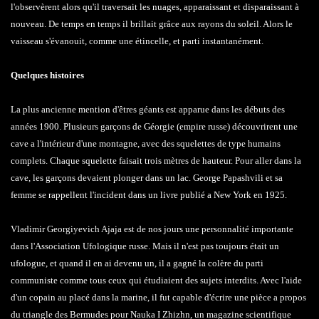
l'observèrent alors qu'il traversait les nuages, apparaissant et disparaissant à
nouveau. De temps en temps il brillait grâce aux rayons du soleil. Alors le
vaisseau s'évanouit, comme une étincelle, et parti instantanément.
Quelques histoires
La plus ancienne mention d'êtres géants est apparue dans les débuts des
années 1900. Plusieurs garçons de Géorgie (empire russe) découvrirent une
cave a l'intérieur d'une montagne, avec des squelettes de type humains
complets. Chaque squelette faisait trois mètres de hauteur. Pour aller dans la
cave, les garçons devaient plonger dans un lac. George Papashvili et sa
femme se rappellent l'incident dans un livre publié a New York en 1925.
Vladimir Georgiyevich Ajaja est de nos jours une personnalité importante
dans l'Association Ufologique russe. Mais il n'est pas toujours était un
ufologue, et quand il en ai devenu un, il a gagné la colère du parti
communiste comme tous ceux qui étudiaient des sujets interdits. Avec l'aide
d'un copain au placé dans la marine, il fut capable d'écrire une pièce a propos
du triangle des Bermudes pour Nauka I Zhizhn, un magazine scientifique