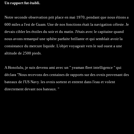
Un rapport fut établi.
Notre seconde observation prit place en mai 1970, pendant que nous étions a
600 miles a l'est de Guam. Une de nos fonctions était la navigation céleste. Je
devais cibler les étoiles du soir et du matin. J'étais avec le capitaine quand
nous avons remarqué une sphère parfaite brillante et qui semblait avoir la
consistance du mercure liquide. L'objet voyageait vers le sud ouest a une
altitude de 2500 pieds.
A Honolulu, je suis devenu ami avec un " yeaman fleet intelligence " qui
déclara "Nous recevons des centaines de rapports sur des ovnis provenant des
bateaux de l'US Navy. les ovnis sortent et entrent dans l'eau et volent
directement devant nos bateaux. "
Ovnis dans les eaux soviétiques