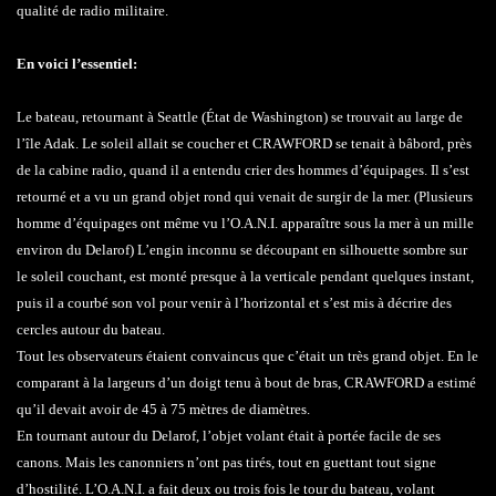
qualité de radio militaire.
En voici l’essentiel:
Le bateau, retournant à Seattle (État de Washington) se trouvait au large de
l’île Adak. Le soleil allait se coucher et CRAWFORD se tenait à bâbord, près
de la cabine radio, quand il a entendu crier des hommes d’équipages. Il s’est
retourné et a vu un grand objet rond qui venait de surgir de la mer. (Plusieurs
homme d’équipages ont même vu l’O.A.N.I. apparaître sous la mer à un mille
environ du Delarof) L’engin inconnu se découpant en silhouette sombre sur
le soleil couchant, est monté presque à la verticale pendant quelques instant,
puis il a courbé son vol pour venir à l’horizontal et s’est mis à décrire des
cercles autour du bateau.
Tout les observateurs étaient convaincus que c’était un très grand objet. En le
comparant à la largeurs d’un doigt tenu à bout de bras, CRAWFORD a estimé
qu’il devait avoir de 45 à 75 mètres de diamètres.
En tournant autour du Delarof, l’objet volant était à portée facile de ses
canons. Mais les canonniers n’ont pas tirés, tout en guettant tout signe
d’hostilité. L’O.A.N.I. a fait deux ou trois fois le tour du bateau, volant