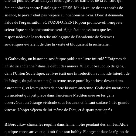
elle fut publiée, avait balayé l'idéologie et les barrières de la censure qui
étaient placées contre l'ufologie en URSS. Mais à cause de ces années de
silence, le pays n'était pas préparé au phénomène ovni. Donc il demanda
l'aide de l'organisation SOYUZUFOTSENTR pour promouvoir l'enquête
scientifique sur le phénomène ovni. Ajaja était convaincu que les
responsables de la recherche ufologique de l'Academie de Sciences
soviétiques évitaient de dire la vérité et bloquaient la recherche.
A.Gorbovsky, un historien soviétique publia un livre intitulé " Enigmes de
l'histoire ancienne " dans le début des années 70. Pour beaucoup de gens,
dans l'Union Sovietique, ce livre était une introduction au monde interdit de
l'ufologie, du paleocontact ( un terme russe pour l'hypothèse des anciens
astronautes), et les mystères de notre histoire ancienne. Gorbosky mentionna
un incident qui prit place dans l'ancienne Méditerranée ou les gens
observèrent un étrange véhicule sous les eaux et faisant surface à très grande
vitesse. L'objet s'éjecta de lui-même de l'eau, et disparu peut après.
B.Borovikov chassa les requins dans la mer noire pendant des années. Alors
quelque chose arriva et qui mit fin a son hobby. Plongeant dans la région de