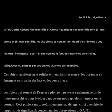
également suggérer que ces ovnis aient des bases sous marines ce qui expliquerai les
.
les O.A.N.I. signifient à
observations fréquentes et les disparitions inexpliqués de navires
la fois Objets Aériens Non Identifiés et Objets Aquatiques non Identifiés sont (a) des
objets et (b) non identifiés. les dits objets se comportent d’après les témoins d’une
manière ‘’intelligente’, c’est- à- dire comme le font des machines construites,
téléguidées ou pilotées par des entités vivantes ou robotisées.
Ces objets manifestement solides entrent dans les mers et les océans et en
émergent sans parler des lacs et des cours d’eau.
ces objets qui sortent de l’eau et y plongent peuvent également sortir de
notre atmosphère pour évoluer dans ce que nous appelons l’espace ou le
cosmos. Ceci posée, sans toutefois remonter au déluge, voici une série de
rapports très significatifs concernant des observations d’O.A.N.I..