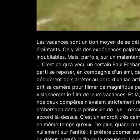
Les vacances sont un bon moyen de se déten
éreintants. On y vit des expériences palpit
inoubliables. Mais, parfois, sur un malente
... C'est ce qu'a vécu un certain Paul Feeha
parti se reposer, en compagnie d'un ami, da
décidèrent de s'arrêter au bord d'un lac artif
prit sa caméra pour filmer ce magnifique pay
visionnèrent le film de leurs vacances. Et là
nos deux compères n'avaient strictement ri
d'Abersoch dans la péninsule de Lyn. Lorsqu'i
accord là-dessus. C'est un endroit très calme
en même temps qu'eux. De plus, quand on vi
nullement sur l'entité : il préfère zoomer s
du début jusqu'à la fin de la séquence. Le