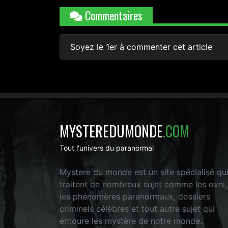
Commentaires
Soyez le 1er à commenter cet article
MYSTEREDUMONDE
.COM
Tout l'univers du paranormal
Mystere du monde est un site spécialisé qu
traitent de nombreux sujet comme les ovni,
les phénomères paranormaux, dossiers
criminels célèbres et tout autre sujet qui
entoure les mystère de notre monde.