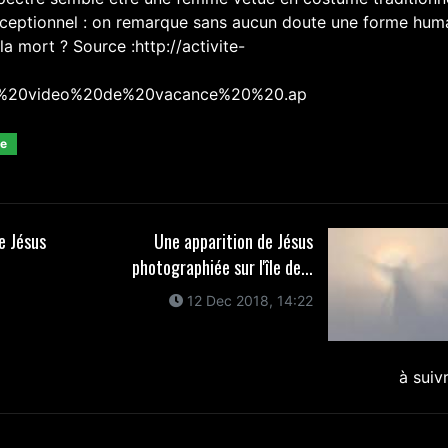
exceptionnel : on remarque sans aucun doute une forme hum
a mort ? Source :http://activite-
e%20video%20de%20vacance%20%20.ap
me
e Jésus
Une apparition de Jésus
photographiée sur l'île de...
12 Dec 2018, 14:22
à suiv