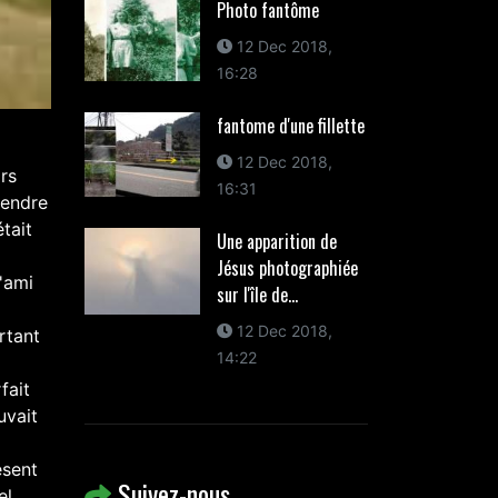
Photo fantôme
12 Dec 2018,
16:28
fantome d'une fillette
12 Dec 2018,
rs
16:31
tendre
tait
Une apparition de
Jésus photographiée
L'ami
sur l'île de...
12 Dec 2018,
rtant
14:22
fait
uvait
ésent
Suivez-nous
el