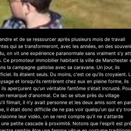
dre et de se ressourcer après plusieurs mois de travail
antes qui se transformeront, avec les années, en des souveni
ndu, on vit une expérience paranormale sans vraiment s'y at
n. Ce promoteur immobilier habitant la ville de Manchester é
ns la campagne galloise avec sa caravane. Un jour, ils
iciel. Ils étaient seuls. Du moins, c'est ce qu'ils croyaient. 
sage et lorsqu'ils rentrèrent chez eux en pleine forme, ils
, ils aperçurent qu'un véritable fantôme s'était incrusté. Pou
en remarqué d'anormal. Ce lac se situe près du village
l filmait, il n'y avait personne et les deux amis sont en par
, il était donc difficile de ne pas voir quelqu'un qui s'y tro
sionne leur vidéo, on se rend compte qu'il ne s'attarde
ur une petite cascade à proximité. Notons que l'esprit est pr
 spectre semble être une femme vêtue en costume traditionn