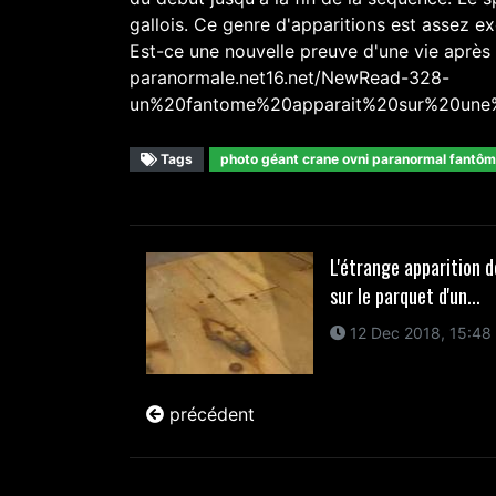
gallois. Ce genre d'apparitions est assez 
Est-ce une nouvelle preuve d'une vie après l
paranormale.net16.net/NewRead-328-
un%20fantome%20apparait%20sur%20un
Tags
photo géant crane ovni paranormal fantô
L'étrange apparition d
sur le parquet d'un...
12 Dec 2018, 15:48
précédent