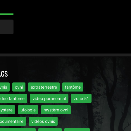
AGS
vnis
ovni
extraterrestre
fantôme
ideo fantome
video paranormal
zone 51
ystere
ufologie
mystère ovni
ocumentaire
vidéos ovnis