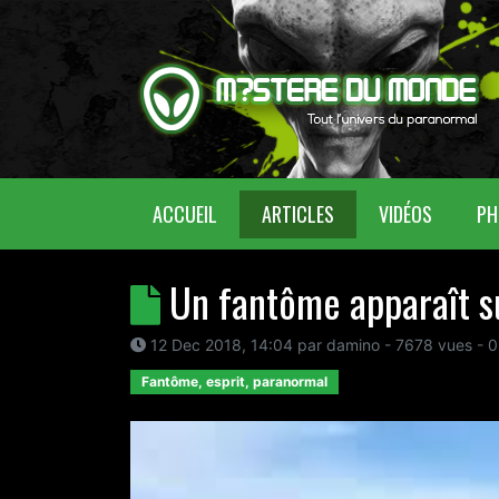
(CURRENT)
ACCUEIL
ARTICLES
VIDÉOS
PH
Un fantôme apparaît s
12 Dec 2018, 14:04
par
damino
- 7678 vues -
0
Fantôme, esprit, paranormal