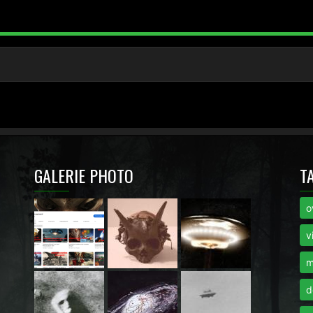
GALERIE PHOTO
T
o
i
v
m
d