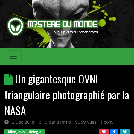
Un gigantesque OVNI
triangulaire photographié par la
NASA
12 Dec 2018, 16:13
par
damino
- 9059 vues -
1
com.
Alien, ovni, ufologie