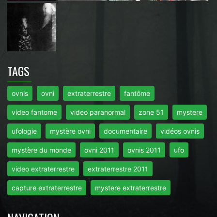
TAGS
ovnis
ovni
extraterrestre
fantôme
video fantome
video paranormal
zone 51
mystere
ufologie
mystère ovni
documentaire
vidéos ovnis
mystère du monde
ovni 2011
ovnis 2011
ufo
video extraterrestre
extraterrestre 2011
capture extraterrestre
mystere extraterrestre