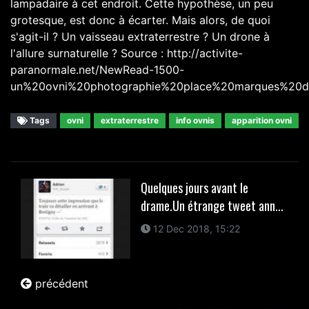
lampadaire à cet endroit. Cette hypothèse, un peu
grotesque, est donc à écarter. Mais alors, de quoi
s'agit-il ? Un vaisseau extraterrestre ? Un drone à
l'allure surnaturelle ? Source : http://activite-
paranormale.net/NewRead-1500-
un%20ovni%20photographie%20place%20marques%20d
Tags
ovni
extraterrestre
info ovnis
apparition ovni
Quelques jours avant le
drame.Un étrange tweet ann...
12 Dec 2018, 15:22
précédent