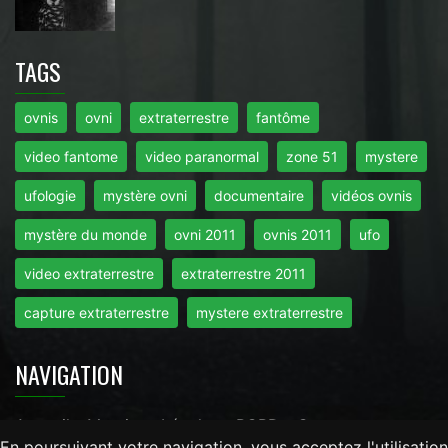
TAGS
ovnis
ovni
extraterrestre
fantôme
video fantome
video paranormal
zone 51
mystere
ufologie
mystère ovni
documentaire
vidéos ovnis
mystère du monde
ovni 2011
ovnis 2011
ufo
video extraterrestre
extraterrestre 2011
capture extraterrestre
mystere extraterrestre
NAVIGATION
Accueil
-
Mentions Légales
-
RGPD
-
Contact
En poursuivant votre navigation, vous acceptez l'utilisation