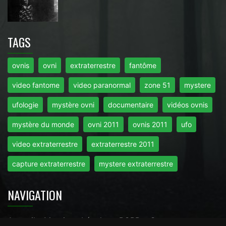
TAGS
ovnis
ovni
extraterrestre
fantôme
video fantome
video paranormal
zone 51
mystere
ufologie
mystère ovni
documentaire
vidéos ovnis
mystère du monde
ovni 2011
ovnis 2011
ufo
video extraterrestre
extraterrestre 2011
capture extraterrestre
mystere extraterrestre
NAVIGATION
Accueil
-
Mentions Légales
-
RGPD
-
Contact