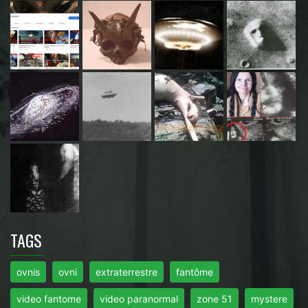
TAGS
ovnis
ovni
extraterrestre
fantôme
video fantome
video paranormal
zone 51
mystere