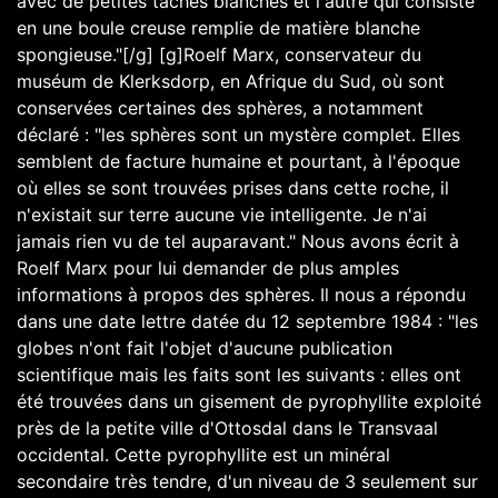
avec de petites taches blanches et l'autre qui consiste
en une boule creuse remplie de matière blanche
spongieuse."[/g] [g]Roelf Marx, conservateur du
muséum de Klerksdorp, en Afrique du Sud, où sont
conservées certaines des sphères, a notamment
déclaré : "les sphères sont un mystère complet. Elles
semblent de facture humaine et pourtant, à l'époque
où elles se sont trouvées prises dans cette roche, il
n'existait sur terre aucune vie intelligente. Je n'ai
jamais rien vu de tel auparavant." Nous avons écrit à
Roelf Marx pour lui demander de plus amples
informations à propos des sphères. Il nous a répondu
dans une date lettre datée du 12 septembre 1984 : "les
globes n'ont fait l'objet d'aucune publication
scientifique mais les faits sont les suivants : elles ont
été trouvées dans un gisement de pyrophyllite exploité
près de la petite ville d'Ottosdal dans le Transvaal
occidental. Cette pyrophyllite est un minéral
secondaire très tendre, d'un niveau de 3 seulement sur