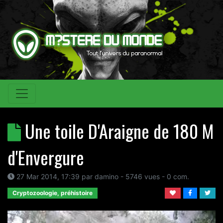
Une toile D'Araigne de 180 M
d'Envergure
27 Mar 2014, 17:39
par
damino
- 5746 vues -
0
com.
Cryptozoologie, préhistoire