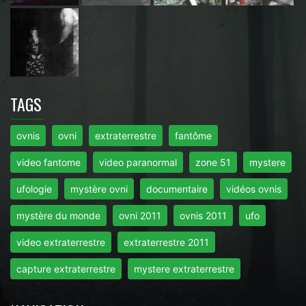
TAGS
ovnis
ovni
extraterrestre
fantôme
video fantome
video paranormal
zone 51
mystere
ufologie
mystère ovni
documentaire
vidéos ovnis
mystère du monde
ovni 2011
ovnis 2011
ufo
video extraterrestre
extraterrestre 2011
capture extraterrestre
mystere extraterrestre