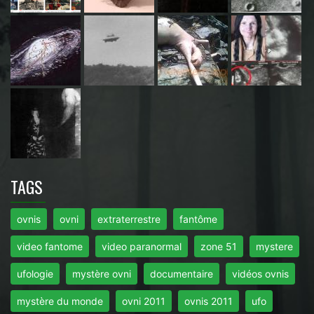
TAGS
ovnis
ovni
extraterrestre
fantôme
video fantome
video paranormal
zone 51
mystere
ufologie
mystère ovni
documentaire
vidéos ovnis
mystère du monde
ovni 2011
ovnis 2011
ufo