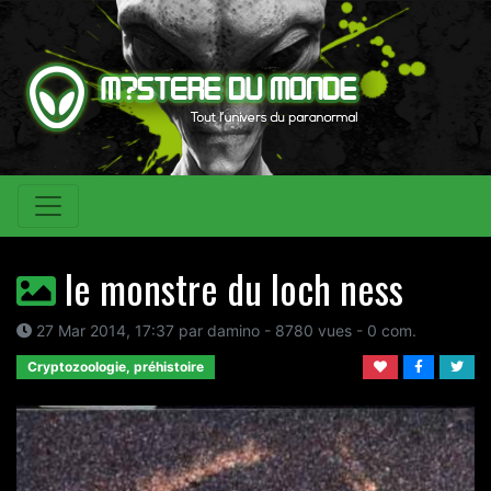
le monstre du loch ness
27 Mar 2014, 17:37 par damino - 8780 vues - 0 com.
Cryptozoologie, préhistoire