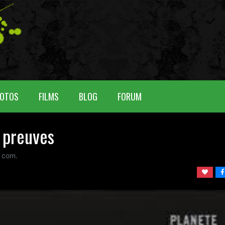
OTOS
FILMS
BLOG
FORUM
s preuves
com.