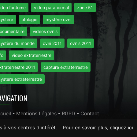
ideo fantome
video paranormal
zone 51
ystere
ufologie
mystère ovni
ocumentaire
vidéos ovnis
ystère du monde
ovni 2011
ovnis 2011
fo
video extraterrestre
xtraterrestre 2011
capture extraterrestre
ystere extraterrestre
AVIGATION
cueil
-
Mentions Légales
-
RGPD
-
Contact
s à vos centres d'intérêt.
Pour en savoir plus, cliquez ici