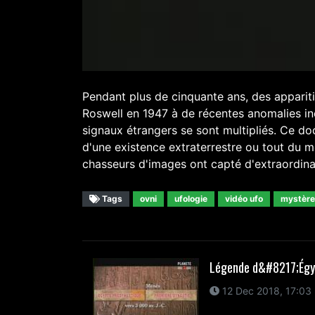
Pendant plus de cinquante ans, des apparit
Roswell en 1947 à de récentes anomalies in
signaux étrangers se sont multipliés. Ce d
d'une existence extraterrestre ou tout du m
chasseurs d'images ont capté d'extraordinair
Tags
ovni
ufologie
vidéo ufo
mystère
Légende d&#8217;Égy
12 Dec 2018, 17:03