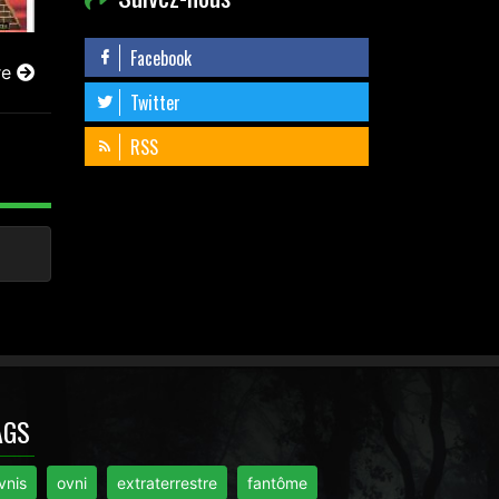
Facebook
re
Twitter
RSS
AGS
vnis
ovni
extraterrestre
fantôme