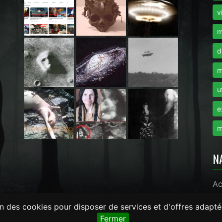
i
v
m
d
m
u
e
m
N
Ac
on des cookies pour disposer de services et d'offres adapté
monde.com -
LaRevueGeek.com
Fermer