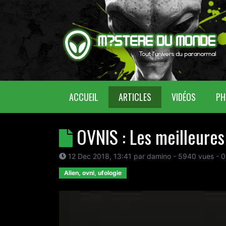
(CURRENT)
ACCUEIL
ARTICLES
VIDÉOS
PH
OVNIS : Les meilleure
12 Dec 2018, 13:41
par
damino
- 5940 vues -
0
Alien, ovni, ufologie