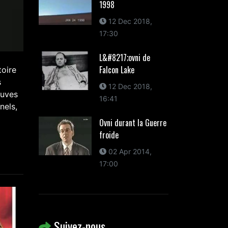
1998
12 Dec 2018,
17:30
L&#8217;ovni de
Falcon Lake
toire
s
12 Dec 2018,
euves
16:41
nels,
Ovni durant la Guerre
froide
02 Apr 2014,
17:00
Suivez-nous