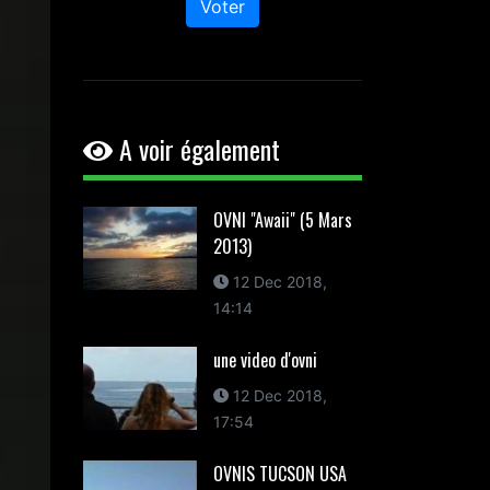
Voter
A voir également
OVNI "Awaii" (5 Mars
2013)
12 Dec 2018,
14:14
une video d'ovni
12 Dec 2018,
17:54
OVNIS TUCSON USA