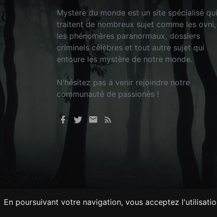
Mystere du monde est un site spécialisé qu
traitent de nombreux sujet comme les ovni,
les phénomères paranormaux, dossiers
criminels célèbres et tout autre sujet qui
entoure les mystère de notre monde.
N'hésitez pas à venir rejoindre notre
communauté de passionés !
En poursuivant votre navigation, vous acceptez l'utilisati
Tout droits réservés © 2026 - Mysteredu