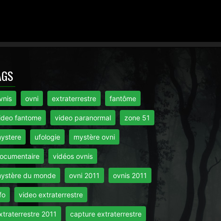
AGS
vnis
ovni
extraterrestre
fantôme
ideo fantome
video paranormal
zone 51
ystere
ufologie
mystère ovni
ocumentaire
vidéos ovnis
ystère du monde
ovni 2011
ovnis 2011
fo
video extraterrestre
xtraterrestre 2011
capture extraterrestre