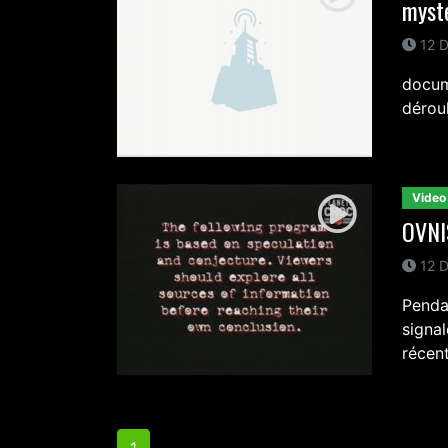
myst
12 D
docum
dérou
Video
OVNIS
12 D
Penda
signa
récent