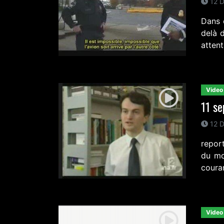
12 D
Dans 
delà 
attent
Video
11 s
12 D
repor
du mo
couran
Video