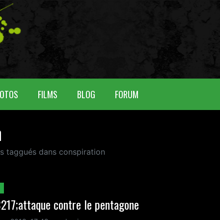
OTOS
FILMS
BLOG
FORUM
n
us taggués dans conspiration
217;attaque contre le pentagone