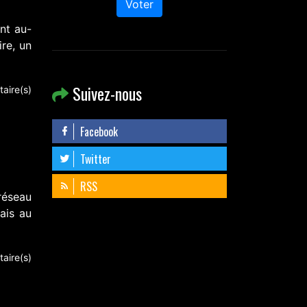
Voter
nt au-
re, un
Suivez-nous
aire(s)
Facebook
Twitter
RSS
réseau
ais au
aire(s)