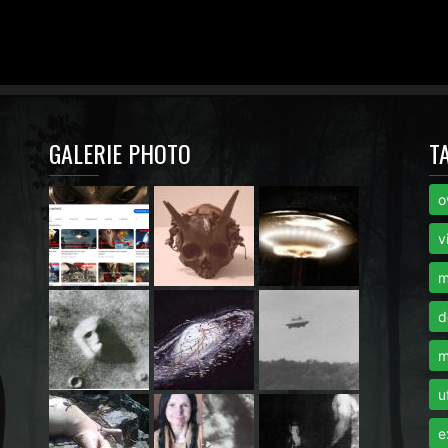
GALERIE PHOTO
T
o
i
v
m
d
m
u
e