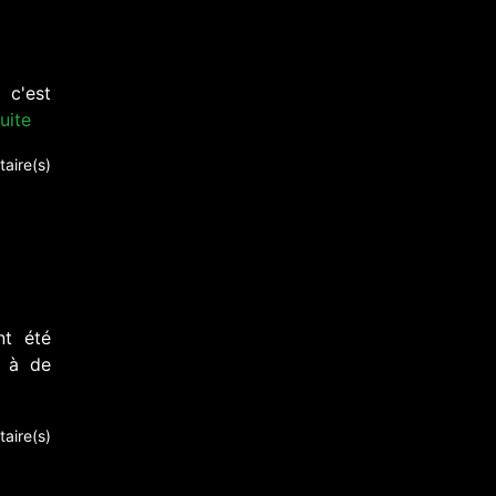
 c'est
suite
aire(s)
nt été
7 à de
aire(s)