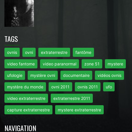
TAGS
ovnis
ovni
extraterrestre
fantôme
video fantome
video paranormal
zone 51
mystere
ufologie
mystère ovni
documentaire
vidéos ovnis
mystère du monde
ovni 2011
ovnis 2011
ufo
video extraterrestre
extraterrestre 2011
capture extraterrestre
mystere extraterrestre
NAVIGATION