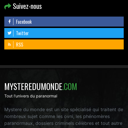
Suivez-nous
Facebook
Twitter
RSS
MYSTEREDUMONDE
.COM
Tout l'univers du paranormal
Mystere du monde est un site spécialisé qui traitent de
nombreux sujet comme les ovni, les phénomères
paranormaux, dossiers criminels célèbres et tout autre