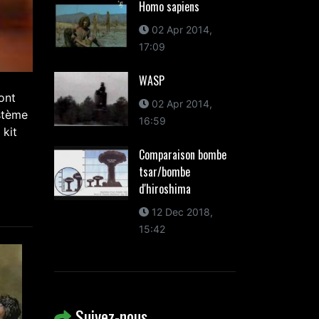
Homo sapiens
02 Apr 2014,
17:09
WASP
ont
02 Apr 2014,
ystème
16:59
 kit
Comparaison bombe
tsar/bombe
d'hiroshima
12 Dec 2018,
15:42
Suivez-nous