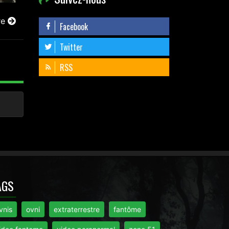
re
Facebook
Twitter
RSS
AGS
vnis
ovni
extraterrestre
fantôme