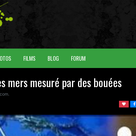
OTOS
FILMS
BLOG
FORUM
des mers mesuré par des bouées
com.