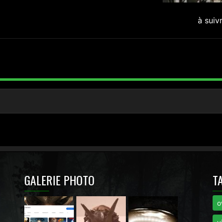
à suiv
GALERIE PHOTO
T
o