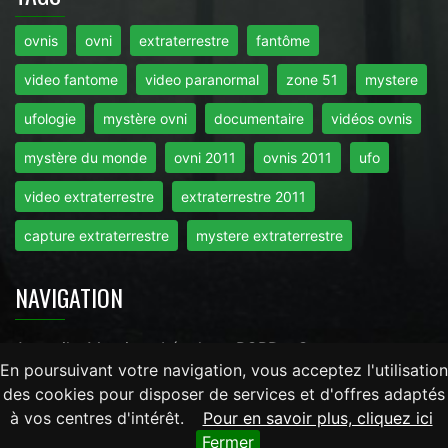
ovnis
ovni
extraterrestre
fantôme
video fantome
video paranormal
zone 51
mystere
ufologie
mystère ovni
documentaire
vidéos ovnis
mystère du monde
ovni 2011
ovnis 2011
ufo
video extraterrestre
extraterrestre 2011
capture extraterrestre
mystere extraterrestre
NAVIGATION
Accueil
-
Mentions Légales
-
RGPD
-
Contact
En poursuivant votre navigation, vous acceptez l'utilisation
des cookies pour disposer de services et d'offres adaptés
Tout droits réservés © 2026 - Mysteredumonde.com -
à vos centres d'intérêt.
Pour en savoir plus, cliquez ici
LaRevueGeek.com
Fermer