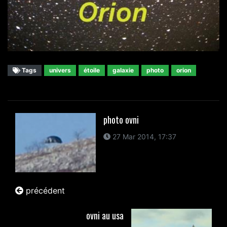
Tags
univers
étoile
galaxie
photo
orion
photo ovni
27 Mar 2014, 17:37
précédent
ovni au usa