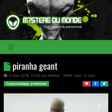
piranha geant
12 Dec 2018, 15:00
par
damino
- 9885 vues -
0
com.
Cryptozoologie, préhistoire