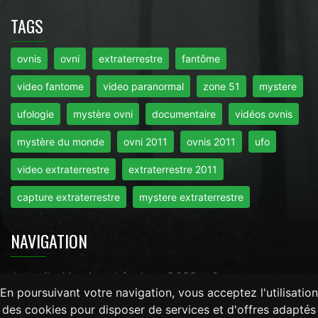
TAGS
ovnis
ovni
extraterrestre
fantôme
video fantome
video paranormal
zone 51
mystere
ufologie
mystère ovni
documentaire
vidéos ovnis
mystère du monde
ovni 2011
ovnis 2011
ufo
video extraterrestre
extraterrestre 2011
capture extraterrestre
mystere extraterrestre
NAVIGATION
Accueil
-
Mentions Légales
-
RGPD
-
Contact
En poursuivant votre navigation, vous acceptez l'utilisation
des cookies pour disposer de services et d'offres adaptés