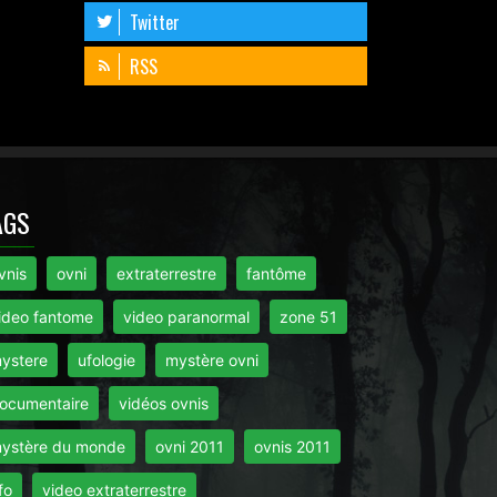
Twitter
RSS
AGS
vnis
ovni
extraterrestre
fantôme
ideo fantome
video paranormal
zone 51
ystere
ufologie
mystère ovni
ocumentaire
vidéos ovnis
ystère du monde
ovni 2011
ovnis 2011
fo
video extraterrestre