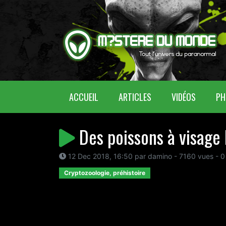
(CURRENT)
ACCUEIL
ARTICLES
VIDÉOS
PH
Des poissons à visage
12 Dec 2018, 16:50 par damino - 7160 vues - 0
Cryptozoologie, préhistoire