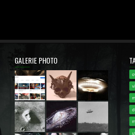
GALERIE PHOTO
T
o
i
v
m
d
m
u