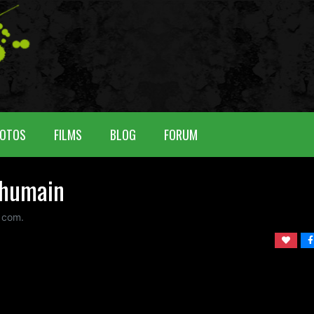
OTOS
FILMS
BLOG
FORUM
 humain
 com.