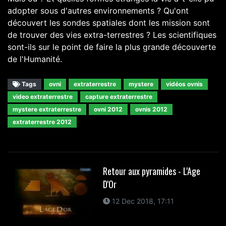
adopter sous d'autres environnements ? Qu'ont
découvert les sondes spatiales dont les mission sont
de trouver des vies extra-terrestres ? Les scientifiques
sont-ils sur le point de faire la plus grande découverte
de l'Humanité.
Tags
ovni
extraterrestre
mystere
vidéos ovnis
video extraterrestre
capture extraterrestre
mystere extraterrestre
ovni 2012
ovnis 2012
extraterrestre 2012
Retour aux pyramides - L'Age
D'Or
12 Dec 2018, 17:11