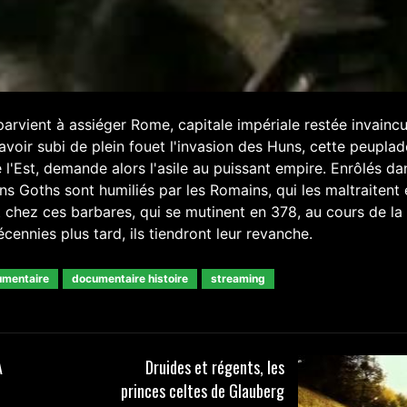
arvient à assiéger Rome, capitale impériale restée invainc
avoir subi de plein fouet l'invasion des Huns, cette peuplad
 l'Est, demande alors l'asile au puissant empire. Enrôlés da
s Goths sont humiliés par les Romains, qui les maltraitent 
t chez ces barbares, qui se mutinent en 378, au cours de la
cennies plus tard, ils tiendront leur revanche.
mentaire
documentaire histoire
streaming
A
Druides et régents, les
princes celtes de Glauberg