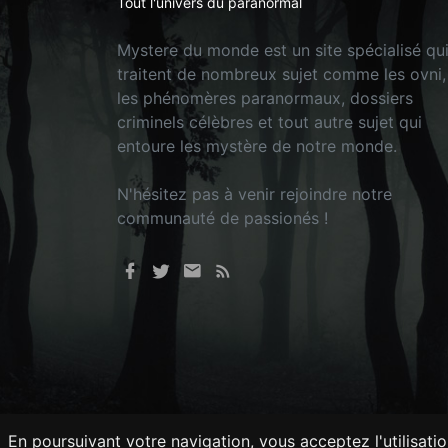
Tout l'univers du paranormal
Mystere du monde est un site spécialisé qu
traitent de nombreux sujet comme les ovni,
les phénomères paranormaux, dossiers
criminels célèbres et tout autre sujet qui
entoure les mystère de notre monde.
N'hésitez pas à venir rejoindre notre
communauté de passionés !
En poursuivant votre navigation, vous acceptez l'utilisati