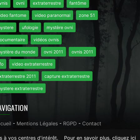
vnis
ovni
extraterrestre
fantôme
ideo fantome
video paranormal
zone 51
ystere
ufologie
mystère ovni
ocumentaire
vidéos ovnis
ystère du monde
ovni 2011
ovnis 2011
fo
video extraterrestre
xtraterrestre 2011
capture extraterrestre
ystere extraterrestre
AVIGATION
cueil
-
Mentions Légales
-
RGPD
-
Contact
s à vos centres d'intérêt.
Pour en savoir plus, cliquez ici