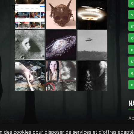
o
i
v
m
d
m
u
e
m
N
Ac
on des cookies pour disposer de services et d'offres adapté