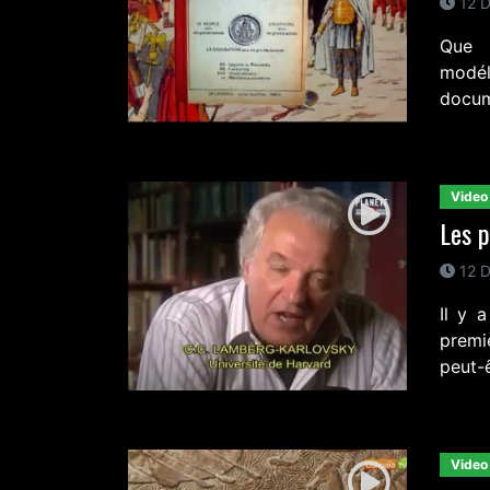
12 D
Que s
modél
docume
Video
Les p
12 D
Il y 
premi
peut-ê
Video