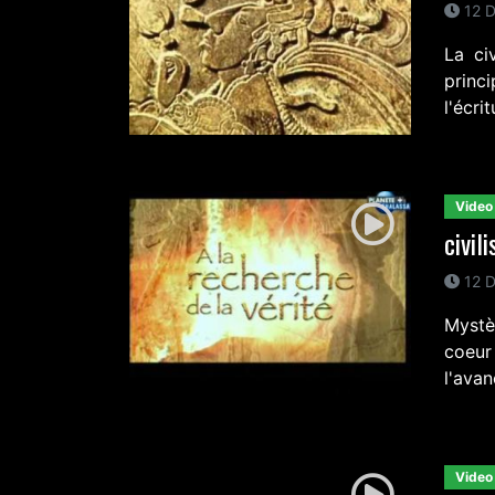
12 D
La ci
princ
l'écrit
Video
civil
12 D
Mystè
coeur
l'ava
Video