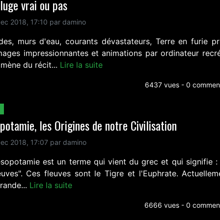
luge vrai ou pas
ec 2018, 17:10 par damino
des, murs d'eau, courants dévastateurs, Terre en furie p
mages impressionnantes et animations par ordinateur recré
mène du récit...
Lire la suite
6437 vues - 0 comment
otamie, les Origines de notre Civilisation
ec 2018, 17:07 par damino
sopotamie est un terme qui vient du grec et qui signifie : 
euves". Ces fleuves sont le Tigre et l'Euphrate. Actuellem
rande...
Lire la suite
6666 vues - 0 comment