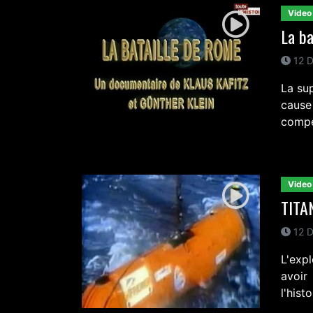
Video
La ba
12 D
La su
cause
compét
Video
TITAN
12 D
L'exp
avoir
l'hist