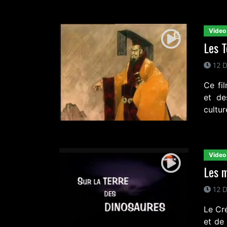
Video
Les 
12 D
Ce fi
et de
cultur
Video
Les m
12 D
Le Cré
et de