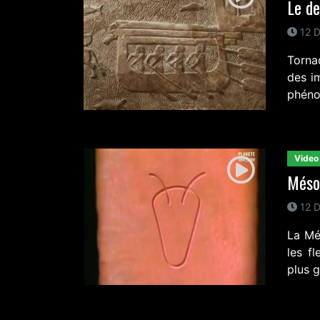
Le de
12 D
Torna
des i
phéno
Video
Mésop
12 D
La Mé
les fl
plus g