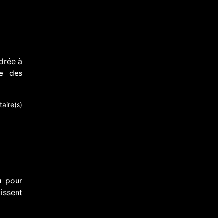
drée à
ce des
aire(s)
u pour
issent