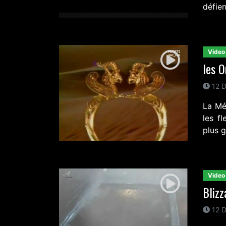
défien
Video
les O
12 D
La Mé
les fl
plus g
Video
Blizz
12 D