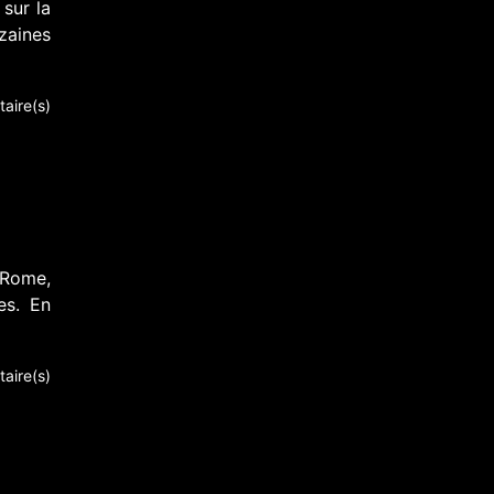
sur la
aines
aire(s)
 Rome,
es. En
aire(s)