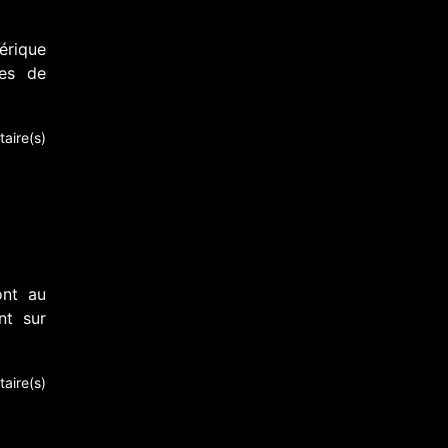
érique
nes de
aire(s)
ont au
nt sur
aire(s)