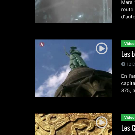
Mars 
rout
d'auto
Video
Les b
12 D
En l'
capit
375, a
Video
Les 