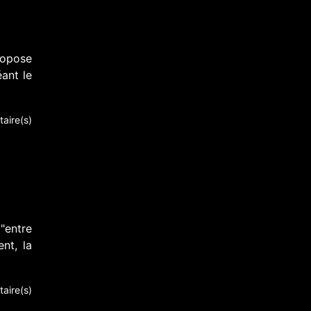
ropose
ant le
aire(s)
"entre
ent, la
aire(s)