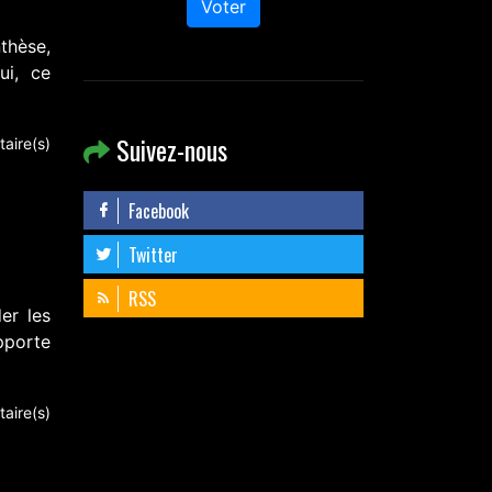
Voter
thèse,
ui, ce
Suivez-nous
aire(s)
Facebook
Twitter
RSS
er les
pporte
aire(s)