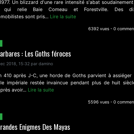
1977. Un blizzard d'une rare intensité s'abat soudainement 
e qui relie Baie Comeau et Forestville. Des diz
mobilistes sont pris...
Lire la suite
6392 vues - 0 comment
arbares : Les Goths féroces
ec 2018, 15:32 par damino
an 410 après J-C, une horde de Goths parvient à assiéger
ale impériale restée invaincue pendant plus de huit siècl
près avoir...
Lire la suite
5596 vues - 0 comment
Grandes Enigmes Des Mayas