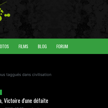
OTOS
FILMS
BLOG
FORUM
nus taggués dans civilisation
a, Victoire d'une défaite