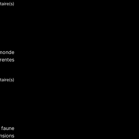
aire(s)
 monde
rentes
aire(s)
a faune
nsions