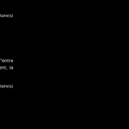
aire(s)
"entre
ent, la
aire(s)