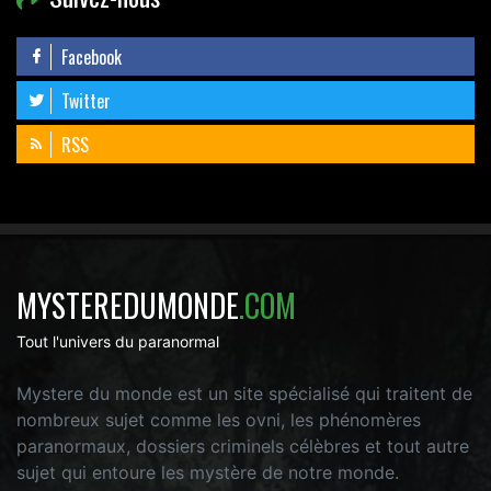
Facebook
Twitter
RSS
MYSTEREDUMONDE
.COM
Tout l'univers du paranormal
Mystere du monde est un site spécialisé qui traitent de
nombreux sujet comme les ovni, les phénomères
paranormaux, dossiers criminels célèbres et tout autre
sujet qui entoure les mystère de notre monde.