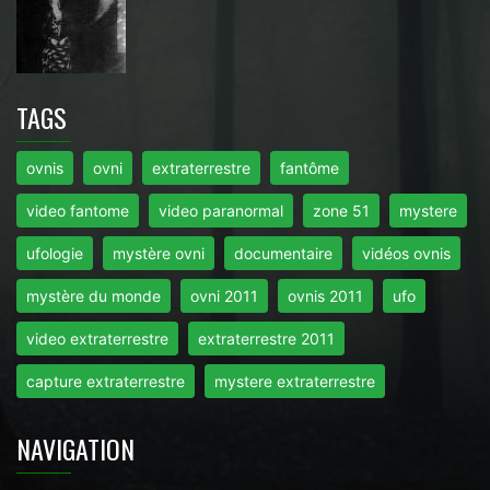
TAGS
ovnis
ovni
extraterrestre
fantôme
video fantome
video paranormal
zone 51
mystere
ufologie
mystère ovni
documentaire
vidéos ovnis
mystère du monde
ovni 2011
ovnis 2011
ufo
video extraterrestre
extraterrestre 2011
capture extraterrestre
mystere extraterrestre
NAVIGATION