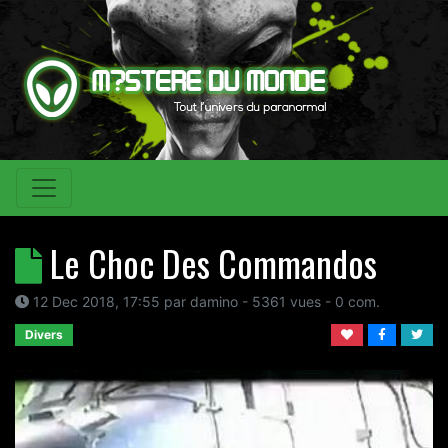
Le Choc Des Commandos
12 Dec 2018, 17:55
par
damino
- 5361 vues -
0
com.
Divers