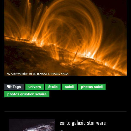
Tags
univers
étoile
soleil
photos soleil
photos eruotion solaire
carte galaxie star wars