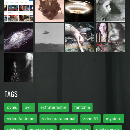
TAGS
ovnis
ovni
extraterrestre
fantôme
video fantome
video paranormal
zone 51
mystere
ufologie
mystère ovni
documentaire
vidéos ovnis