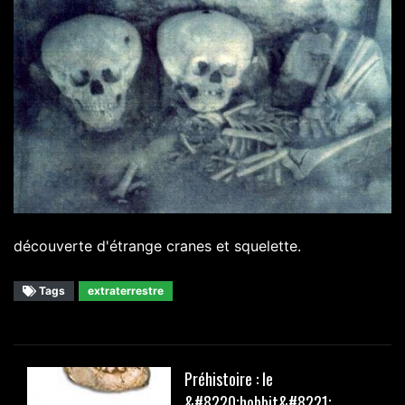
découverte d'étrange cranes et squelette.
Tags
extraterrestre
Préhistoire : le
&#8220;hobbit&#8221;