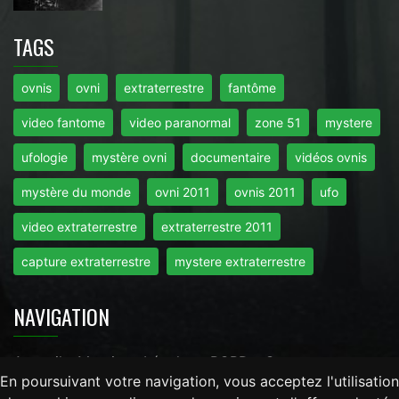
TAGS
ovnis
ovni
extraterrestre
fantôme
video fantome
video paranormal
zone 51
mystere
ufologie
mystère ovni
documentaire
vidéos ovnis
mystère du monde
ovni 2011
ovnis 2011
ufo
video extraterrestre
extraterrestre 2011
capture extraterrestre
mystere extraterrestre
NAVIGATION
Accueil
-
Mentions Légales
-
RGPD
-
Contact
En poursuivant votre navigation, vous acceptez l'utilisation