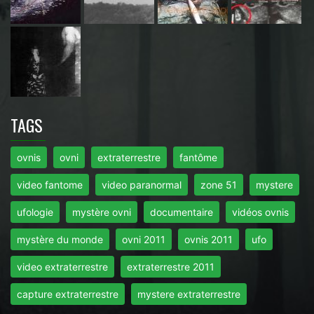
TAGS
ovnis
ovni
extraterrestre
fantôme
video fantome
video paranormal
zone 51
mystere
ufologie
mystère ovni
documentaire
vidéos ovnis
mystère du monde
ovni 2011
ovnis 2011
ufo
video extraterrestre
extraterrestre 2011
capture extraterrestre
mystere extraterrestre