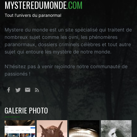
MYSTEREDUMONDE
.COM
Tout l'univers du paranormal
Mystere du monde est un site spécialisé qui traitent de
nombreux sujet comme les ovni, les phénomères
paranormaux, dossiers criminels célèbres et tout autre
sujet qui entoure les mystère de notre monde.
N'hésitez pas à venir rejoindre notre communauté de
passionés !
GALERIE PHOTO