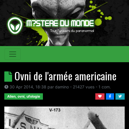
Ovni de l'armée americaine
30 Apr 2014, 18:38
par
damino
- 21427 vues -
1
com.
Alien, ovni, ufologie